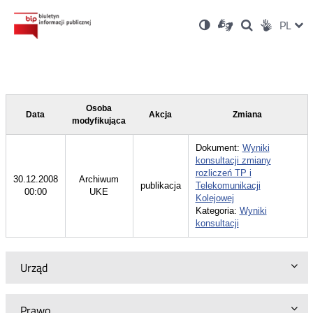
Ustawienia
Otwórz
Otwórz
Wersja
ZMI
PL
Dla
Wyszukiwark
Otwórz
zukaj
Social
w
w
niesłyszących
kontrastowa
w
JĘZ
PRZ
nowym
nowym
nowym
Media
oknie
oknie
oknie
JĘZ
Osoba
Data
Akcja
Zmiana
modyfikująca
Dokument:
Wyniki
konsultacji zmiany
rozliczeń TP i
30.12.2008
Archiwum
publikacja
Telekomunikacji
00:00
UKE
Kolejowej
Kategoria:
Wyniki
konsultacji
Urząd
Prawo