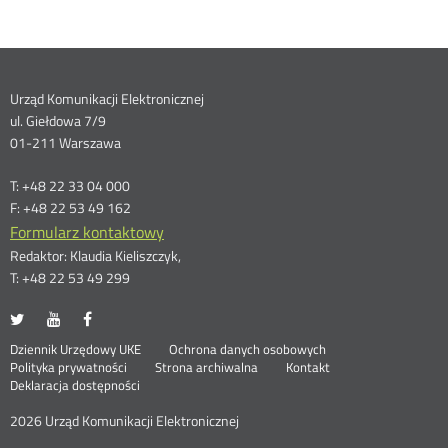
Dane
Urząd Komunikacji Elektronicznej
ul. Giełdowa 7/9
kontaktowe
01-211 Warszawa
T: +48 22 33 04 000
F: +48 22 53 49 162
Formularz kontaktowy
Redaktor: Klaudia Kieliszczyk,
T: +48 22 53 49 299
UKE
UKE
UKE
Otwórz
Otwórz
Otwórz
na
na
na
w
w
w
Otwórz
Stopka
Dziennik Urzędowy UKE
Ochrona danych osobowych
portalu
portalu
portalu
nowym
nowym
nowym
Otwórz
w
Polityka prywatności
Strona archiwalna
Kontakt
Twitter
Youtube
Facebook
oknie
oknie
oknie
w
nowym
Deklaracja dostępności
menu
nowym
oknie
oknie
2026 Urząd Komunikacji Elektronicznej