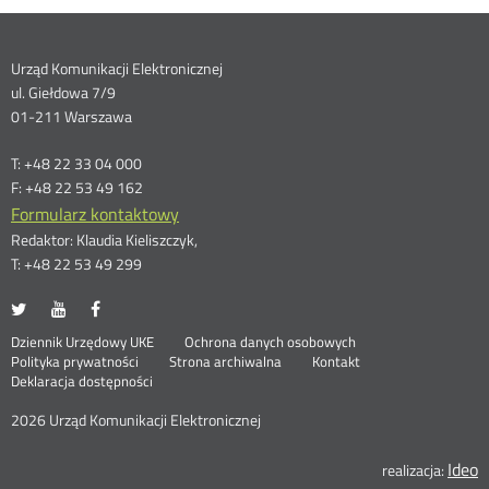
Dane
Urząd Komunikacji Elektronicznej
ul. Giełdowa 7/9
kontaktowe
01-211 Warszawa
T: +48 22 33 04 000
F: +48 22 53 49 162
Formularz kontaktowy
Redaktor: Klaudia Kieliszczyk,
T: +48 22 53 49 299
UKE
UKE
UKE
Otwórz
Otwórz
Otwórz
na
na
na
w
w
w
Otwórz
Stopka
Dziennik Urzędowy UKE
Ochrona danych osobowych
portalu
portalu
portalu
nowym
nowym
nowym
Otwórz
w
Polityka prywatności
Strona archiwalna
Kontakt
Twitter
Youtube
Facebook
oknie
oknie
oknie
w
nowym
Deklaracja dostępności
menu
nowym
oknie
oknie
2026 Urząd Komunikacji Elektronicznej
Ideo
O
realizacja: