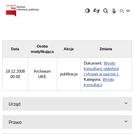
Ustawienia
Otwórz
Otwórz
Wersja
ZMI
PL
Dla
Wyszukiwark
Otwórz
zukaj
Social
w
w
niesłyszących
kontrastowa
w
JĘZ
PRZ
nowym
nowym
nowym
Media
oknie
oknie
oknie
JĘZ
Osoba
Data
Akcja
Zmiana
modyfikująca
Dokument:
Wyniki
konsultacji radiofonii
19.12.2008
Archiwum
publikacja
cyfrowej w paśmie L
00:00
UKE
Kategoria:
Wyniki
konsultacji
Urząd
Prawo