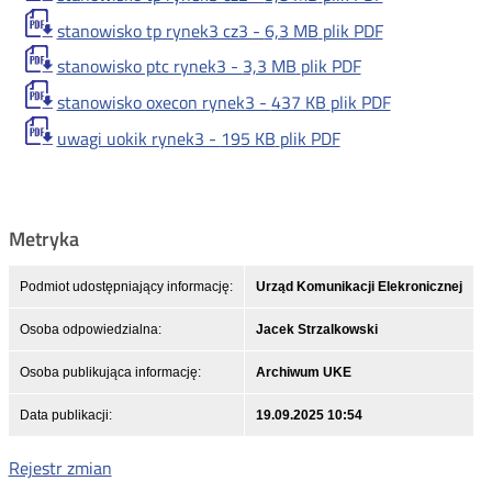
stanowisko tp rynek3 cz3 -
6,3 MB
plik PDF
stanowisko ptc rynek3 -
3,3 MB
plik PDF
stanowisko oxecon rynek3 -
437 KB
plik PDF
uwagi uokik rynek3 -
195 KB
plik PDF
Metryka
Podmiot udostępniający informację:
Urząd Komunikacji Elekronicznej
Osoba odpowiedzialna:
Jacek Strzalkowski
Osoba publikująca informację:
Archiwum UKE
Data publikacji:
19.09.2025 10:54
Rejestr zmian