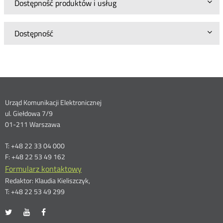
Dostępność produktów i usług
Dostępność
Dane
Urząd Komunikacji Elektronicznej
ul. Giełdowa 7/9
kontaktowe
01-211 Warszawa
T: +48 22 33 04 000
F: +48 22 53 49 162
Formularz kontaktowy
Redaktor: Klaudia Kieliszczyk,
T: +48 22 53 49 299
UKE
UKE
UKE
Otwórz
Otwórz
Otwórz
na
na
na
w
w
w