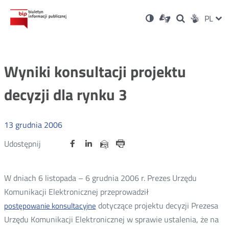
Ustawienia
Otwórz
Otwórz
Wersja
ZMI
PL
Dla
Wyszukiwark
Otwórz
zukaj
Social
w
w
niesłyszących
kontrastowa
w
JĘZ
PRZ
nowym
nowym
nowym
Media
oknie
oknie
oknie
JĘZ
Wyniki konsultacji projektu
decyzji dla rynku 3
13
grudnia
2006
Udostępnij
Udostępnij
Udostępnij
Otwórz
Otwórz
Otwórz
Udostępnij
Udostępnij
na
na
na
w
w
w
przez
portalu
portalu
portalu
Drukuj
nowym
nowym
nowym
e-
oknie
oknie
oknie
Twitter
Facebook
Linkedin
mail
W dniach 6 listopada – 6 grudnia 2006 r. Prezes Urzędu
Komunikacji Elektronicznej przeprowadził
dotyczące projektu decyzji Prezesa
postępowanie konsultacyjne
Urzędu Komunikacji Elektronicznej w sprawie ustalenia, że na