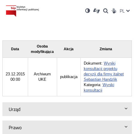
Ustawienia
Otwórz
Otwórz
Wersja
ZMI
PL
Dla
Wyszukiwark
Otwórz
zukaj
Social
w
w
niesłyszących
kontrastowa
w
JĘZ
PRZ
nowym
nowym
nowym
Media
oknie
oknie
oknie
JĘZ
Osoba
Data
Akcja
Zmiana
modyfikująca
Dokument:
Wyniki
konsultacji projektu
23.12.2015
Archiwum
decyzji dla firmy italnet
publikacja
00:00
UKE
Sebastian Handzlik
Kategoria:
Wyniki
konsultacji
Urząd
Prawo