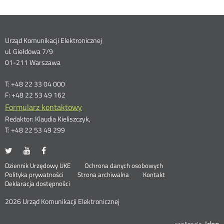
Dane
Urząd Komunikacji Elektronicznej
ul. Giełdowa 7/9
kontaktowe
01-211 Warszawa
T: +48 22 33 04 000
F: +48 22 53 49 162
Formularz kontaktowy
Redaktor: Klaudia Kieliszczyk,
T: +48 22 53 49 299
UKE
UKE
UKE
Otwórz
Otwórz
Otwórz
na
na
na
w
w
w
Otwórz
Stopka
Dziennik Urzędowy UKE
Ochrona danych osobowych
portalu
portalu
portalu
nowym
nowym
nowym
Otwórz
w
Polityka prywatności
Strona archiwalna
Kontakt
Twitter
Youtube
Facebook
oknie
oknie
oknie
w
nowym
Deklaracja dostępności
menu
nowym
oknie
oknie
2026 Urząd Komunikacji Elektronicznej