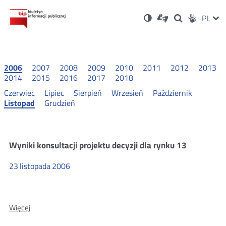
Ustawienia
Otwórz
Otwórz
Wersja
ZMI
PL
Dla
Wyszukiwark
Otwórz
zukaj
Social
w
w
niesłyszących
kontrastowa
w
JĘZ
PRZ
nowym
nowym
nowym
Media
oknie
oknie
oknie
JĘZ
2006
2007
2008
2009
2010
2011
2012
2013
2014
2015
2016
2017
2018
Czerwiec
Lipiec
Sierpień
Wrzesień
Październik
Listopad
Grudzień
Wyniki
Wyniki konsultacji projektu decyzji dla rynku 13
23
listopada
2006
konsultacji
2006
O:
Więcej
Wyniki
konsultacji