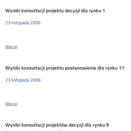
projektu
Wyniki konsultacji projektu decyzji dla rynku 1
decyzji
dla
rynku
23
listopada
2006
13
O:
Więcej
Wyniki
konsultacji
projektu
Wyniki konsultacji projektu postanowienia dla rynku 17
decyzji
dla
rynku
23
listopada
2006
1
O:
Więcej
Wyniki
konsultacji
projektu
Wyniki konsultacji projektów decyzji dla rynku 9
postanowienia
dla