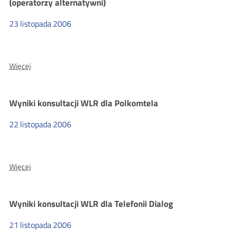
(operatorzy alternatywni)
rynku
17
23
listopada
2006
O:
Więcej
Wyniki
konsultacji
projektów
Wyniki konsultacji WLR dla Polkomtela
decyzji
dla
rynku
22
listopada
2006
9
(operatorzy
alternatywni)
O:
Więcej
Wyniki
konsultacji
WLR
Wyniki konsultacji WLR dla Telefonii Dialog
dla
Polkomtela
21
listopada
2006