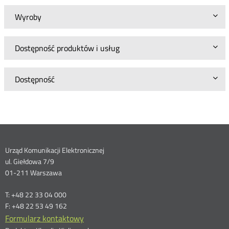
Wyroby
Dostępność produktów i usług
Dostępność
Dane
Urząd Komunikacji Elektronicznej
ul. Giełdowa 7/9
kontaktowe
01-211 Warszawa
T: +48 22 33 04 000
F: +48 22 53 49 162
Formularz kontaktowy