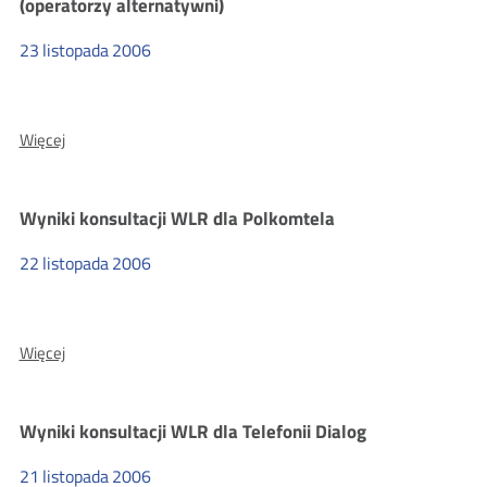
(operatorzy alternatywni)
rynku
17
23
listopada
2006
O:
Więcej
Wyniki
konsultacji
projektów
Wyniki konsultacji WLR dla Polkomtela
decyzji
dla
rynku
22
listopada
2006
9
(operatorzy
alternatywni)
O:
Więcej
Wyniki
konsultacji
WLR
Wyniki konsultacji WLR dla Telefonii Dialog
dla
Polkomtela
21
listopada
2006