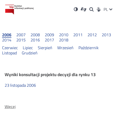
Ustawienia
Otwórz
Otwórz
Wersja
ZMI
PL
Dla
Wyszukiwark
Otwórz
zukaj
Social
w
w
niesłyszących
kontrastowa
w
JĘZ
PRZ
nowym
nowym
nowym
Media
oknie
oknie
oknie
JĘZ
2006
2007
2008
2009
2010
2011
2012
2013
2014
2015
2016
2017
2018
Czerwiec
Lipiec
Sierpień
Wrzesień
Październik
Listopad
Grudzień
Wyniki
Wyniki konsultacji projektu decyzji dla rynku 13
23
listopada
2006
konsultacji
2006
O:
Więcej
Wyniki
konsultacji