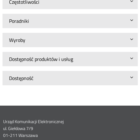
Częstotliwości
Poradniki
Wyroby
Dostępność produktów i usług
Dostępność
Dane
Urząd Komunikacji Elektronicznej
ul. Giełdowa 7/9
kontaktowe
01-211 Warszawa