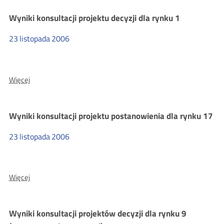
projektu
Wyniki konsultacji projektu decyzji dla rynku 1
decyzji
dla
rynku
23
listopada
2006
13
O:
Więcej
Wyniki
konsultacji
projektu
Wyniki konsultacji projektu postanowienia dla rynku 17
decyzji
dla
rynku
23
listopada
2006
1
O:
Więcej
Wyniki
konsultacji
projektu
Wyniki konsultacji projektów decyzji dla rynku 9
postanowienia
dla