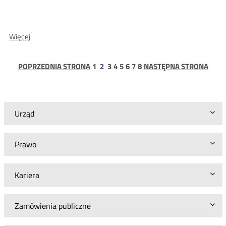
O:
Więcej
Wyniki
konsultacji
WLR
strona
strona
strona
strona
strona
strona
strona
POPRZEDNIA STRONA
1
2
3
4
5
6
7
8
NASTĘPNA STRONA
dla
Telefonii
Dialog
Urząd
Prawo
Kariera
Zamówienia publiczne