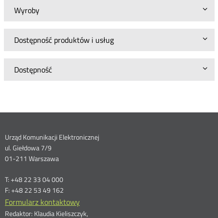
Wyroby
Dostępność produktów i usług
Dostępność
Dane
Urząd Komunikacji Elektronicznej
ul. Giełdowa 7/9
kontaktowe
01-211 Warszawa
T: +48 22 33 04 000
F: +48 22 53 49 162
Formularz kontaktowy
Redaktor: Klaudia Kieliszczyk,