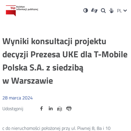
Ustawienia
Otwórz
Otwórz
Wersja
ZMI
PL
Dla
Wyszukiwark
Otwórz
zukaj
Social
w
w
niesłyszących
kontrastowa
w
JĘZ
PRZ
nowym
nowym
nowym
Media
oknie
oknie
oknie
JĘZ
Wyniki konsultacji projektu
decyzji Prezesa UKE dla T-Mobile
Polska S.A. z siedzibą
w Warszawie
28
marca
2024
Udostępnij
Udostępnij
Udostępnij
Otwórz
Otwórz
Otwórz
Udostępnij
Udostępnij
na
na
na
w
w
w
przez
portalu
portalu
portalu
Drukuj
nowym
nowym
nowym
e-
oknie
oknie
oknie
Twitter
Facebook
Linkedin
mail
c do nieruchomości położonej przy ul. Piwnej 8, 8a i 10