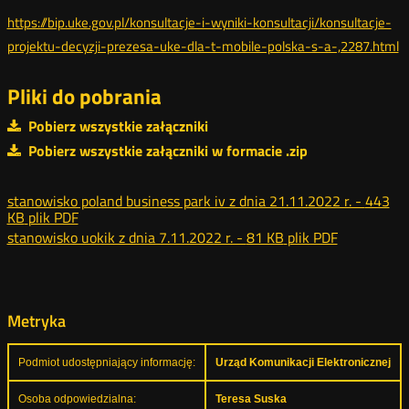
https://bip.uke.gov.pl/konsultacje-i-wyniki-konsultacji/konsultacje-
projektu-decyzji-prezesa-uke-dla-t-mobile-polska-s-a-,2287.html
Pliki do pobrania
Pobierz wszystkie załączniki
Pobierz wszystkie załączniki w formacie .zip
stanowisko poland business park iv z dnia 21.11.2022 r. -
443
KB
plik PDF
stanowisko uokik z dnia 7.11.2022 r. -
81 KB
plik PDF
Metryka
Podmiot udostępniający informację:
Urząd Komunikacji Elektronicznej
Osoba odpowiedzialna:
Teresa Suska