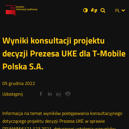
Ustawienia
Otwórz
Otwórz
Wersja
ZMI
PL
Dla
Wyszukiwar
Otwórz
zukaj
Social
w
w
niesłyszących
zwykła
w
JĘZ
PRZ
nowym
nowym
nowym
Media
oknie
oknie
oknie
JĘZ
Wyniki konsultacji projektu
decyzji Prezesa UKE dla T-Mobile
Polska S.A.
05
grudnia
2022
Udostępnij
Udostępnij
Udostępnij
Otwórz
Otwórz
Otwórz
Udostępnij
Udostępnij
na
na
na
w
w
w
przez
portalu
portalu
portalu
Drukuj
nowym
nowym
nowym
e-
oknie
oknie
oknie
Twitter
Facebook
Linkedin
mail
Informacja na temat wyników postępowania konsultacyjnego
dotyczącego projektu decyzji Prezesa UKE w sprawie
DR.WWM.6171.123.2021, dotyczącej ustalenia warunków