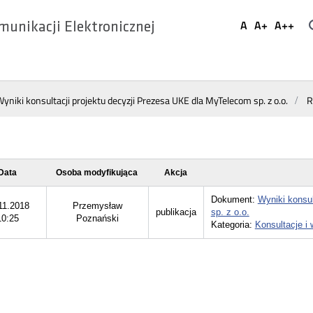
Ustaw
A
A+
A++
munikacji Elektronicznej
Domyślna
Większa
Najwi
Social
czcionka
czcionka
czcio
Media
yniki konsultacji projektu decyzji Prezesa UKE dla MyTelecom sp. z o.o.
R
Data
Osoba modyfikująca
Akcja
Dokument:
Wyniki konsu
11.2018
Przemysław
publikacja
sp. z o.o.
10:25
Poznański
Kategoria:
Konsultacje i 