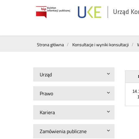
Urząd Ko
Otwórz
w
nowym
Wyszukiwarka
oknie
Strona główna
Konsultacje i wyniki konsultacji
W
Urząd
14.
Prawo
Kariera
Zamówienia publiczne