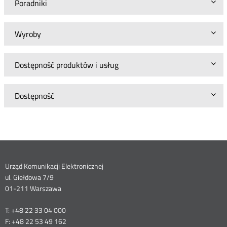
Poradniki
Wyroby
Dostępność produktów i usług
Dostępność
Dane
Urząd Komunikacji Elektronicznej
ul. Giełdowa 7/9
kontaktowe
01-211 Warszawa
T: +48 22 33 04 000
F: +48 22 53 49 162