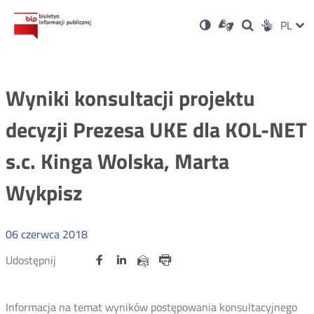
Ustawienia
Otwórz
Otwórz
Wersja
ZMI
PL
Dla
Wyszukiwark
Otwórz
zukaj
Social
w
w
niesłyszących
kontrastowa
w
JĘZ
PRZ
nowym
nowym
nowym
Media
oknie
oknie
oknie
JĘZ
Wyniki konsultacji projektu
decyzji Prezesa UKE dla KOL-NET
s.c. Kinga Wolska, Marta
Wykpisz
06
czerwca
2018
Udostępnij
Udostępnij
Udostępnij
Otwórz
Otwórz
Otwórz
Udostępnij
Udostępnij
na
na
na
w
w
w
przez
portalu
portalu
portalu
Drukuj
nowym
nowym
nowym
e-
oknie
oknie
oknie
Twitter
Facebook
Linkedin
mail
Informacja na temat wyników postępowania konsultacyjnego