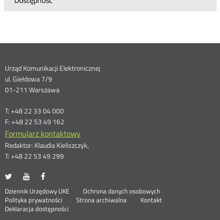
Dane
Urząd Komunikacji Elektronicznej
ul. Giełdowa 7/9
kontaktowe
01-211 Warszawa
T: +48 22 33 04 000
F: +48 22 53 49 162
Formularz kontaktowy
Redaktor: Klaudia Kieliszczyk,
T: +48 22 53 49 299
UKE
UKE
UKE
Otwórz
Otwórz
Otwórz
na
na
na
w
w
w
Otwórz
Stopka
Dziennik Urzędowy UKE
Ochrona danych osobowych
portalu
portalu
portalu
nowym
nowym
nowym
Otwórz
w
Polityka prywatności
Strona archiwalna
Kontakt
Twitter
Youtube
Facebook
oknie
oknie
oknie
w
nowym
Deklaracja dostępności
menu
nowym
oknie