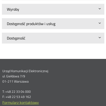
Wyroby
Dostępność produktów i usług
Dostępność
Dane
Urząd Komunikacji Elektronicznej
ul. Giełdowa 7/9
kontaktowe
01-211 Warszawa
T: +48 22 33 04 000
F: +48 22 53 49 162
Formularz kontaktowy