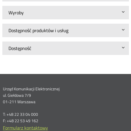
Wyroby
Dostępność produktów i usług
Dostępność
Dane
Urząd Komunikacji Elektronicznej
ul. Giełdowa 7/9
kontaktowe
01-211 Warszawa
T: +48 22 33 04 000
F: +48 22 53 49 162
Formularz kontaktowy