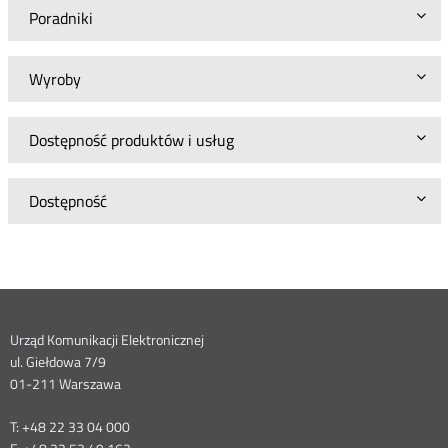
Poradniki
Wyroby
Dostępność produktów i usług
Dostępność
Dane
Urząd Komunikacji Elektronicznej
ul. Giełdowa 7/9
kontaktowe
01-211 Warszawa
T: +48 22 33 04 000