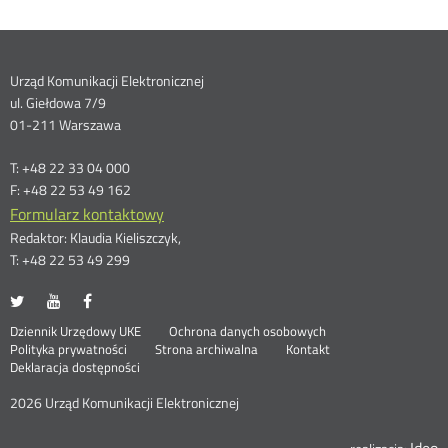
Dane
Urząd Komunikacji Elektronicznej
ul. Giełdowa 7/9
kontaktowe
01-211 Warszawa
T: +48 22 33 04 000
F: +48 22 53 49 162
Formularz kontaktowy
Redaktor: Klaudia Kieliszczyk,
T: +48 22 53 49 299
UKE
UKE
UKE
Otwórz
Otwórz
Otwórz
na
na
na
w
w
w
Otwórz
Stopka
Dziennik Urzędowy UKE
Ochrona danych osobowych
portalu
portalu
portalu
nowym
nowym
nowym
Otwórz
w
Polityka prywatności
Strona archiwalna
Kontakt
Twitter
Youtube
Facebook
oknie
oknie
oknie
w
nowym
Deklaracja dostępności
menu
nowym
oknie
oknie
2026 Urząd Komunikacji Elektronicznej