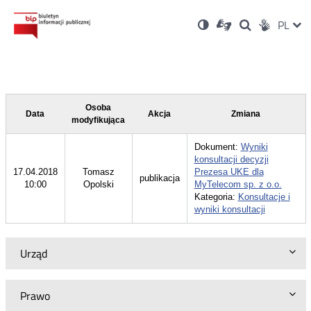
Ustawienia
Otwórz
Otwórz
Wersja
ZMI
PL
Dla
Wyszukiwark
Otwórz
zukaj
Social
w
w
niesłyszących
kontrastowa
w
JĘZ
PRZ
nowym
nowym
nowym
Media
oknie
oknie
oknie
JĘZ
Osoba
Data
Akcja
Zmiana
modyfikująca
Dokument:
Wyniki
konsultacji decyzji
17.04.2018
Tomasz
Prezesa UKE dla
publikacja
10:00
Opolski
MyTelecom sp. z o.o.
Kategoria:
Konsultacje i
wyniki konsultacji
Urząd
Prawo