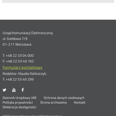
Dane
Urząd Komunikacji Elektronicznej
ul. Giełdowa 7/9
kontaktowe
01-211 Warszawa
T: +48 22 33 04 000
F: +48 22 53 49 162
Formularz kontaktowy
Redaktor: Klaudia Kieliszczyk,
T: +48 22 53 49 299
UKE
UKE
UKE
Otwórz
Otwórz
Otwórz
na
na
na
w
w
w
Otwórz
Stopka
Dziennik Urzędowy UKE
Ochrona danych osobowych
portalu
portalu
portalu
nowym
nowym
nowym
Otwórz
w
Polityka prywatności
Strona archiwalna
Kontakt
Twitter
Youtube
Facebook
oknie
oknie
oknie
w
nowym
Deklaracja dostępności
menu
nowym
oknie