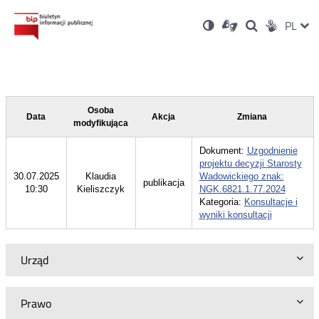
Ustawienia
Otwórz
Otwórz
Wersja
ZMI
PL
Dla
Wyszukiwark
Otwórz
zukaj
Social
w
w
niesłyszących
kontrastowa
w
JĘZ
PRZ
nowym
nowym
nowym
Media
oknie
oknie
oknie
JĘZ
Osoba
Data
Akcja
Zmiana
modyfikująca
Dokument:
Uzgodnienie
projektu decyzji Starosty
30.07.2025
Klaudia
Wadowickiego znak:
publikacja
10:30
Kieliszczyk
NGK.6821.1.77.2024
Kategoria:
Konsultacje i
wyniki konsultacji
Urząd
Prawo