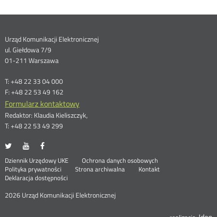
Dane
Urząd Komunikacji Elektronicznej
ul. Giełdowa 7/9
kontaktowe
01-211 Warszawa
T: +48 22 33 04 000
F: +48 22 53 49 162
Formularz kontaktowy
Redaktor: Klaudia Kieliszczyk,
T: +48 22 53 49 299
UKE
UKE
UKE
Otwórz
Otwórz
Otwórz
na
na
na
w
w
w
Otwórz
Stopka
Dziennik Urzędowy UKE
Ochrona danych osobowych
portalu
portalu
portalu
nowym
nowym
nowym
Otwórz
w
Polityka prywatności
Strona archiwalna
Kontakt
Twitter
Youtube
Facebook
oknie
oknie
oknie
w
nowym
Deklaracja dostępności
menu
nowym
oknie
oknie
2026 Urząd Komunikacji Elektronicznej