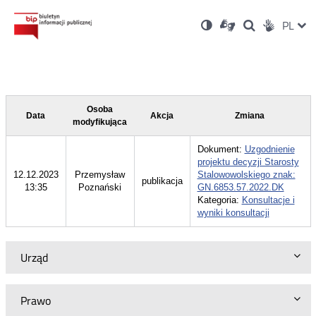
Ustawienia
Otwórz
Otwórz
Wersja
ZMI
PL
Dla
Wyszukiwark
Otwórz
zukaj
Social
w
w
niesłyszących
kontrastowa
w
JĘZ
PRZ
nowym
nowym
nowym
Media
oknie
oknie
oknie
JĘZ
Osoba
Data
Akcja
Zmiana
modyfikująca
Dokument:
Uzgodnienie
projektu decyzji Starosty
12.12.2023
Przemysław
Stalowowolskiego znak:
publikacja
13:35
Poznański
GN.6853.57.2022.DK
Kategoria:
Konsultacje i
wyniki konsultacji
Urząd
Prawo