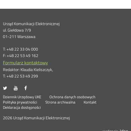
Dane
Urząd Komunikacji Elektronicznej
ul. Giełdowa 7/9
kontaktowe
01-211 Warszawa
T: +48 22 33 04 000
F: +48 22 53 49 162
Formularz kontaktowy
Redaktor: Klaudia Kieliszczyk,
T: +48 22 53 49 299
UKE
UKE
UKE
Otwórz
Otwórz
Otwórz
na
na
na
w
w
w
Otwórz
Stopka
Dziennik Urzędowy UKE
Ochrona danych osobowych
portalu
portalu
portalu
nowym
nowym
nowym
Otwórz
w
Polityka prywatności
Strona archiwalna
Kontakt
Twitter
Youtube
Facebook
oknie
oknie
oknie
w
nowym
Deklaracja dostępności
menu
nowym
oknie
oknie
2026 Urząd Komunikacji Elektronicznej