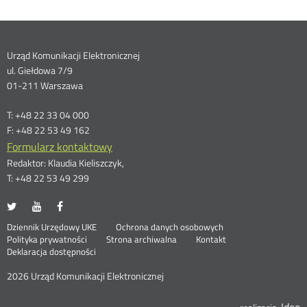
Dane
Urząd Komunikacji Elektronicznej
ul. Giełdowa 7/9
kontaktowe
01-211 Warszawa
T: +48 22 33 04 000
F: +48 22 53 49 162
Formularz kontaktowy
Redaktor: Klaudia Kieliszczyk,
T: +48 22 53 49 299
UKE
UKE
UKE
Otwórz
Otwórz
Otwórz
na
na
na
w
w
w
Otwórz
Stopka
Dziennik Urzędowy UKE
Ochrona danych osobowych
portalu
portalu
portalu
nowym
nowym
nowym
Otwórz
w
Polityka prywatności
Strona archiwalna
Kontakt
Twitter
Youtube
Facebook
oknie
oknie
oknie
w
nowym
Deklaracja dostępności
menu
nowym
oknie
oknie
2026 Urząd Komunikacji Elektronicznej