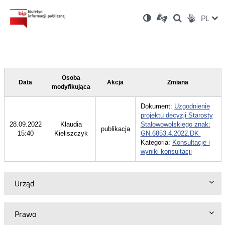
Ustawienia
Otwórz
Otwórz
Wersja
ZMI
PL
Dla
Wyszukiwark
Otwórz
zukaj
Social
w
w
niesłyszących
kontrastowa
w
JĘZ
PRZ
nowym
nowym
nowym
Media
oknie
oknie
oknie
JĘZ
Osoba
Data
Akcja
Zmiana
modyfikująca
Dokument:
Uzgodnienie
projektu decyzji Starosty
28.09.2022
Klaudia
Stalowowolskiego znak:
publikacja
15:40
Kieliszczyk
GN.6853.4.2022.DK
Kategoria:
Konsultacje i
wyniki konsultacji
Urząd
Prawo