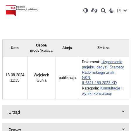
Ustawienia
Otwórz
Otwórz
Wersja
ZMI
PL
Dla
Wyszukiwark
Otwórz
zukaj
Social
w
w
niesłyszących
kontrastowa
w
JĘZ
PRZ
nowym
nowym
nowym
Media
oknie
oknie
oknie
JĘZ
Osoba
Data
Akcja
Zmiana
modyfikująca
Dokument:
Uzgodnienie
projektu decyzji Starosty
Radomskiego znak:
13.08.2024
Wojciech
publikacja
GKN-
11:35
Gunia
II.6821.189.2023.KD
Kategoria:
Konsultacje i
wyniki konsultacji
Urząd
Prawo