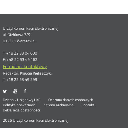
Dane
Urząd Komunikacji Elektronicznej
ul. Giełdowa 7/9
kontaktowe
01-211 Warszawa
T: +48 22 33 04 000
F: +48 22 53 49 162
Formularz kontaktowy
Redaktor: Klaudia Kieliszczyk,
T: +48 22 53 49 299
UKE
UKE
UKE
Otwórz
Otwórz
Otwórz
na
na
na
w
w
w
Otwórz
Stopka
Dziennik Urzędowy UKE
Ochrona danych osobowych
portalu
portalu
portalu
nowym
nowym
nowym
Otwórz
w
Polityka prywatności
Strona archiwalna
Kontakt
Twitter
Youtube
Facebook
oknie
oknie
oknie
w
nowym
Deklaracja dostępności
menu
nowym
oknie
oknie
2026 Urząd Komunikacji Elektronicznej