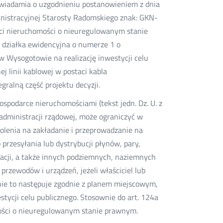
), zawiadamia o uzgodnieniu postanowieniem z dnia
inistracyjnej Starosty Radomskiego znak: GKN-
ści nieruchomości o nieuregulowanym stanie
 działka ewidencyjna o numerze 1 o
 w Wysogotowie na realizację inwestycji celu
 linii kablowej w postaci kabla
ralną część projektu decyzji.
gospodarce nieruchomościami (tekst jedn. Dz. U. z
u administracji rządowej, może ograniczyć w
wolenia na zakładanie i przeprowadzanie na
rzesyłania lub dystrybucji płynów, pary,
izacji, a także innych podziemnych, naziemnych
rzewodów i urządzeń, jeżeli właściciel lub
nie to następuje zgodnie z planem miejscowym,
estycji celu publicznego. Stosownie do art. 124a
homości o nieuregulowanym stanie prawnym.