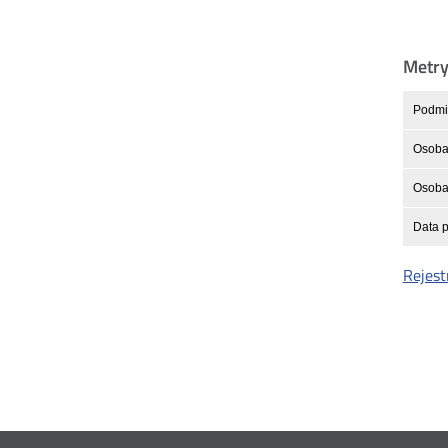
Metr
Podmio
Osoba
Osoba 
Data p
Rejest