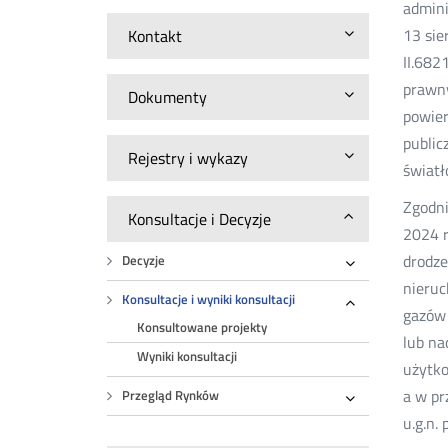
admini
13 sie
Kontakt
II.682
prawny
Dokumenty
powier
public
Rejestry i wykazy
światł
Zgodni
Konsultacje i Decyzje
2024 r
drodze
Decyzje
Rozwiń
nieruc
Konsultacje i wyniki konsultacji
gazów 
Rozwiń
Konsultowane projekty
lub na
Wyniki konsultacji
użytko
a w pr
Przegląd Rynków
Rozwiń
u.g.n.