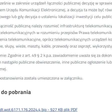
ześnie w zakresie urządzeń łączności publicznej decyzję w sprawi
em Urzędu Komunikacji Elektronicznej, a decyzja ta może być ró
owego lub gdy decyzja o ustaleniu lokalizacji inwestycji celu publ
łączność publiczną należy rozumieć infrastrukturę telekomunikac
telekomunikacyjnych w rozumieniu przepisów Prawa telekomunika
enia telekomunikacyjne, oprócz telekomunikacyjnych urządzeń koń
e, słupy, wieże, maszty, kable, przewody oraz osprzęt, wykorzys
nie: Zgodnie z art. 49 § 2 k.p.a. zawiadomienie uważa się za doko
 nastąpiło publiczne obwieszczenie, inne publiczne ogłoszenie lub
znej.
postanowienia została umieszczona w załączniku.
i do pobrania
dt.wot.6171.176.2024.4 bip -
927 KB
plik PDF