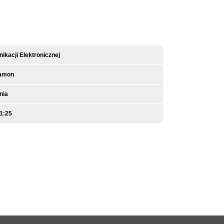
kacji Elektronicznej
amon
nia
1:25