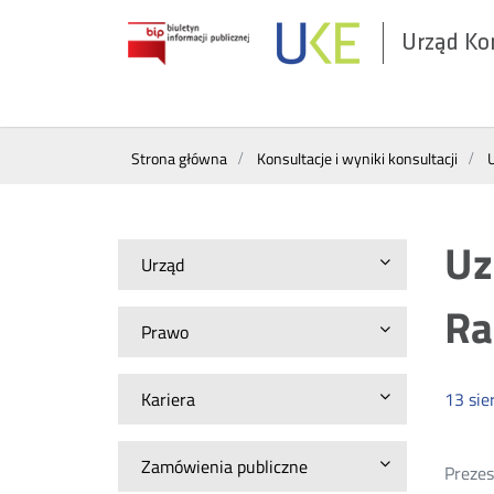
Urząd Ko
Otwórz
w
nowym
Wyszukiwarka
oknie
Strona główna
Konsultacje i wyniki konsultacji
Uz
Urząd
Ra
Prawo
Kariera
13
sie
Zamówienia publiczne
Prezes