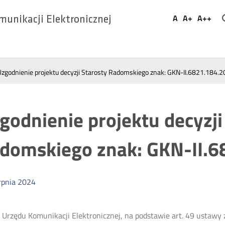
Ustaw
A
A+
A++
munikacji Elektronicznej
Domyślna
Większa
Najwi
Social
czcionka
czcionka
czcio
Media
Uzgodnienie projektu decyzji Starosty Radomskiego znak: GKN-II.6821.184.
godnienie projektu decyzji
domskiego znak: GKN-II.
rpnia
2024
 Urzędu Komunikacji Elektronicznej, na podstawie art. 49 ustawy