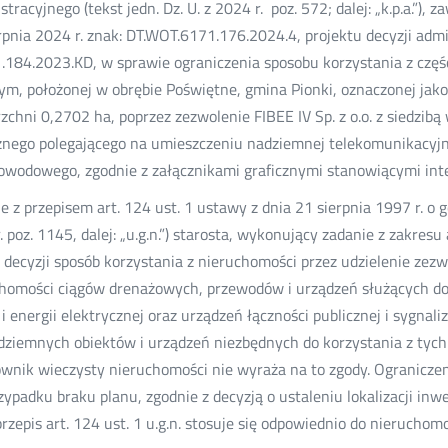
stracyjnego (tekst jedn. Dz. U. z 2024 r. poz. 572; dalej: „k.p.a.”
rpnia 2024 r. znak: DT.WOT.6171.176.2024.4, projektu decyzji adm
1.184.2023.KD, w sprawie ograniczenia sposobu korzystania z czę
m, położonej w obrębie Poświętne, gmina Pionki, oznaczonej jako
zchni 0,2702 ha, poprzez zezwolenie FIBEE IV Sp. z o.o. z siedzibą
znego polegającego na umieszczeniu nadziemnej telekomunikacyjnej
owodowego, zgodnie z załącznikami graficznymi stanowiącymi integ
e z przepisem art. 124 ust. 1 ustawy z dnia 21 sierpnia 1997 r. o 
. poz. 1145, dalej: „u.g.n.”) starosta, wykonujący zadanie z zakres
 decyzji sposób korzystania z nieruchomości przez udzielenie zez
homości ciągów drenażowych, przewodów i urządzeń służących do p
i energii elektrycznej oraz urządzeń łączności publicznej i sygnal
dziemnych obiektów i urządzeń niezbędnych do korzystania z tych p
wnik wieczysty nieruchomości nie wyraża na to zgody. Ogranicze
zypadku braku planu, zgodnie z decyzją o ustaleniu lokalizacji inw
 przepis art. 124 ust. 1 u.g.n. stosuje się odpowiednio do nieruc