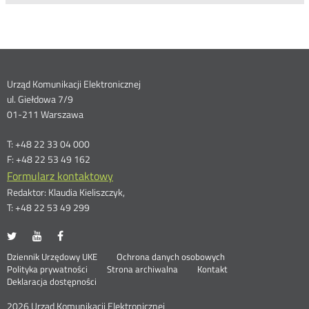
Dane
Urząd Komunikacji Elektronicznej
ul. Giełdowa 7/9
kontaktowe
01-211 Warszawa
T: +48 22 33 04 000
F: +48 22 53 49 162
Formularz kontaktowy
Redaktor: Klaudia Kieliszczyk,
T: +48 22 53 49 299
UKE
UKE
UKE
Otwórz
Otwórz
Otwórz
na
na
na
w
w
w
Otwórz
Stopka
Dziennik Urzędowy UKE
Ochrona danych osobowych
portalu
portalu
portalu
nowym
nowym
nowym
Otwórz
w
Polityka prywatności
Strona archiwalna
Kontakt
Twitter
Youtube
Facebook
oknie
oknie
oknie
w
nowym
Deklaracja dostępności
menu
nowym
oknie
oknie
2026 Urząd Komunikacji Elektronicznej