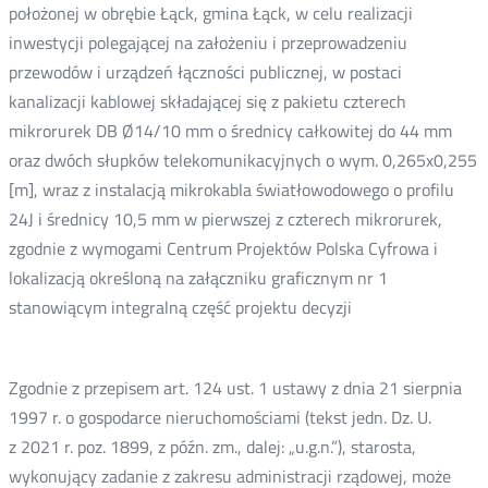
położonej w obrębie Łąck, gmina Łąck, w celu realizacji
inwestycji polegającej na założeniu i przeprowadzeniu
przewodów i urządzeń łączności publicznej, w postaci
kanalizacji kablowej składającej się z pakietu czterech
mikrorurek DB Ø14/10 mm o średnicy całkowitej do 44 mm
oraz dwóch słupków telekomunikacyjnych o wym. 0,265x0,255
[m], wraz z instalacją mikrokabla światłowodowego o profilu
24J i średnicy 10,5 mm w pierwszej z czterech mikrorurek,
zgodnie z wymogami Centrum Projektów Polska Cyfrowa i
lokalizacją określoną na załączniku graficznym nr 1
stanowiącym integralną część projektu decyzji
Zgodnie z przepisem art. 124 ust. 1 ustawy z dnia 21 sierpnia
1997 r. o gospodarce nieruchomościami (tekst jedn. Dz. U.
z 2021 r. poz. 1899, z późn. zm., dalej: „u.g.n.”), starosta,
wykonujący zadanie z zakresu administracji rządowej, może