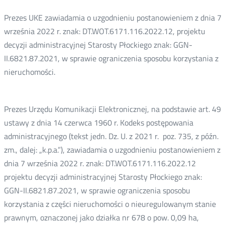
e-
oknie
oknie
oknie
Twitter
Facebook
Linkedin
mail
Prezes UKE zawiadamia o uzgodnieniu postanowieniem z dnia 7
września 2022 r. znak: DT.WOT.6171.116.2022.12, projektu
decyzji administracyjnej Starosty Płockiego znak: GGN-
II.6821.87.2021, w sprawie ograniczenia sposobu korzystania z
nieruchomości.
Prezes Urzędu Komunikacji Elektronicznej, na podstawie art. 49
ustawy z dnia 14 czerwca 1960 r. Kodeks postępowania
administracyjnego (tekst jedn. Dz. U. z 2021 r. poz. 735, z późn.
zm., dalej: „k.p.a.”), zawiadamia o uzgodnieniu postanowieniem z
dnia 7 września 2022 r. znak: DT.WOT.6171.116.2022.12
projektu decyzji administracyjnej Starosty Płockiego znak:
GGN-II.6821.87.2021, w sprawie ograniczenia sposobu
korzystania z części nieruchomości o nieuregulowanym stanie
prawnym, oznaczonej jako działka nr 678 o pow. 0,09 ha,