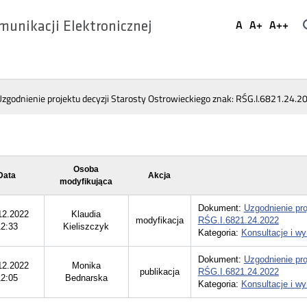
Ustaw
A
A+
A++
munikacji Elektronicznej
Domyślna
Większa
Najwi
Social
czcionka
czcionka
czcio
Media
Uzgodnienie projektu decyzji Starosty Ostrowieckiego znak: RŚG.I.6821.24.2
Osoba
Data
Akcja
modyfikująca
Dokument:
Uzgodnienie pro
12.2022
Klaudia
modyfikacja
RŚG.I.6821.24.2022
12:33
Kieliszczyk
Kategoria:
Konsultacje i wyn
Dokument:
Uzgodnienie pro
12.2022
Monika
publikacja
RŚG.I.6821.24.2022
12:05
Bednarska
Kategoria:
Konsultacje i wyn