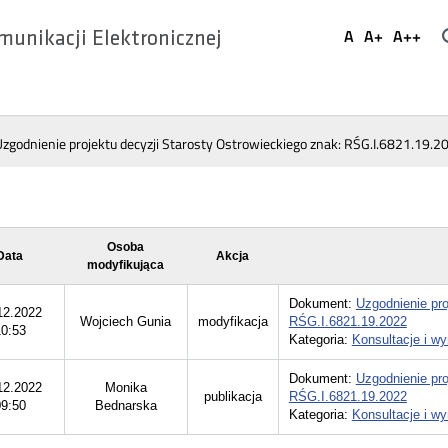
Ustaw
A
A+
A++
munikacji Elektronicznej
Domyślna
Większa
Najwi
Social
czcionka
czcionka
czcio
Media
Uzgodnienie projektu decyzji Starosty Ostrowieckiego znak: RŚG.I.6821.19.2
Osoba
Data
Akcja
modyfikująca
Dokument:
Uzgodnienie pro
12.2022
Wojciech Gunia
modyfikacja
RŚG.I.6821.19.2022
10:53
Kategoria:
Konsultacje i wyn
Dokument:
Uzgodnienie pro
12.2022
Monika
publikacja
RŚG.I.6821.19.2022
09:50
Bednarska
Kategoria:
Konsultacje i wyn