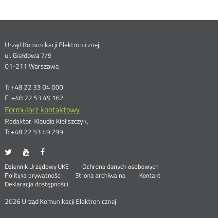
Dane
Urząd Komunikacji Elektronicznej
ul. Giełdowa 7/9
kontaktowe
01-211 Warszawa
T: +48 22 33 04 000
F: +48 22 53 49 162
Formularz kontaktowy
Redaktor: Klaudia Kieliszczyk,
T: +48 22 53 49 299
UKE
UKE
UKE
Otwórz
Otwórz
Otwórz
na
na
na
w
w
w
Otwórz
Stopka
Dziennik Urzędowy UKE
Ochrona danych osobowych
portalu
portalu
portalu
nowym
nowym
nowym
Otwórz
w
Polityka prywatności
Strona archiwalna
Kontakt
Twitter
Youtube
Facebook
oknie
oknie
oknie
w
nowym
Deklaracja dostępności
menu
nowym
oknie
oknie
2026 Urząd Komunikacji Elektronicznej