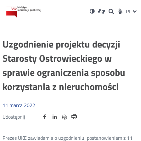
Ustawienia
Otwórz
Otwórz
Wersja
ZMI
PL
Dla
Wyszukiwark
Otwórz
zukaj
Social
w
w
niesłyszących
kontrastowa
w
JĘZ
PRZ
nowym
nowym
nowym
Media
oknie
oknie
oknie
JĘZ
Uzgodnienie projektu decyzji
Starosty Ostrowieckiego w
sprawie ograniczenia sposobu
korzystania z nieruchomości
11
marca
2022
Udostępnij
Udostępnij
Udostępnij
Otwórz
Otwórz
Otwórz
Udostępnij
Udostępnij
na
na
na
w
w
w
przez
portalu
portalu
portalu
Drukuj
nowym
nowym
nowym
e-
oknie
oknie
oknie
Twitter
Facebook
Linkedin
mail
Prezes UKE zawiadamia o uzgodnieniu, postanowieniem z 11