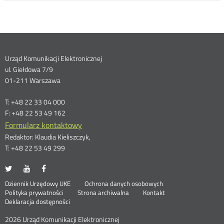
Dane
Urząd Komunikacji Elektronicznej
ul. Giełdowa 7/9
kontaktowe
01-211 Warszawa
T: +48 22 33 04 000
F: +48 22 53 49 162
Formularz kontaktowy
Redaktor: Klaudia Kieliszczyk,
T: +48 22 53 49 299
UKE
UKE
UKE
Otwórz
Otwórz
Otwórz
na
na
na
w
w
w
Otwórz
Stopka
Dziennik Urzędowy UKE
Ochrona danych osobowych
portalu
portalu
portalu
nowym
nowym
nowym
Otwórz
w
Polityka prywatności
Strona archiwalna
Kontakt
Twitter
Youtube
Facebook
oknie
oknie
oknie
w
nowym
Deklaracja dostępności
menu
nowym
oknie
oknie
2026 Urząd Komunikacji Elektronicznej