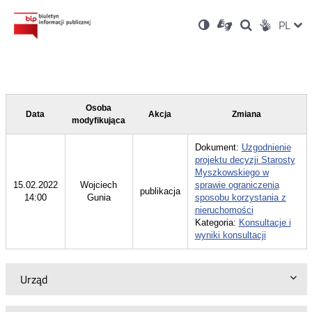
Ustawienia
Otwórz
Otwórz
Wersja
ZMI
PL
Dla
Wyszukiwark
Otwórz
zukaj
Social
w
w
niesłyszących
kontrastowa
w
JĘZ
PRZ
nowym
nowym
nowym
Media
oknie
oknie
oknie
JĘZ
Osoba
Data
Akcja
Zmiana
modyfikująca
Dokument:
Uzgodnienie
projektu decyzji Starosty
Myszkowskiego w
15.02.2022
Wojciech
sprawie ograniczenia
publikacja
14:00
Gunia
sposobu korzystania z
nieruchomości
Kategoria:
Konsultacje i
wyniki konsultacji
Urząd