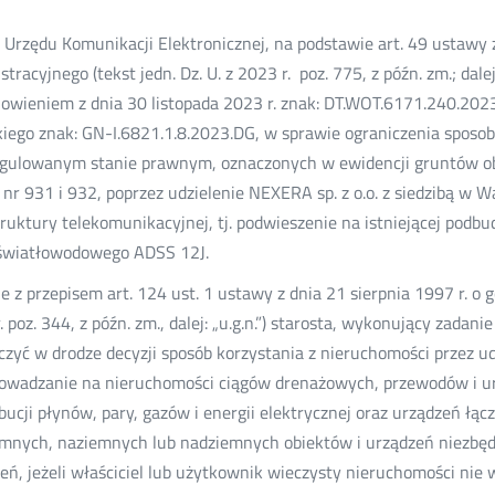
 Urzędu Komunikacji Elektronicznej, na podstawie art. 49 ustawy
stracyjnego (tekst jedn. Dz. U. z 2023 r. poz. 775, z późn. zm.; dale
owieniem z dnia 30 listopada 2023 r. znak: DT.WOT.6171.240.2023.
kiego znak: GN-I.6821.1.8.2023.DG, w sprawie ograniczenia sposob
gulowanym stanie prawnym, oznaczonych w ewidencji gruntów ob
i nr 931 i 932, poprzez udzielenie NEXERA sp. z o.o. z siedzibą w
truktury telekomunikacyjnej, tj. podwieszenie na istniejącej podb
 światłowodowego ADSS 12J.
e z przepisem art. 124 ust. 1 ustawy z dnia 21 sierpnia 1997 r. o 
. poz. 344, z późn. zm., dalej: „u.g.n.”) starosta, wykonujący zadan
czyć w drodze decyzji sposób korzystania z nieruchomości przez ud
owadzanie na nieruchomości ciągów drenażowych, przewodów i ur
bucji płynów, pary, gazów i energii elektrycznej oraz urządzeń łączn
mnych, naziemnych lub nadziemnych obiektów i urządzeń niezbęd
eń, jeżeli właściciel lub użytkownik wieczysty nieruchomości nie 