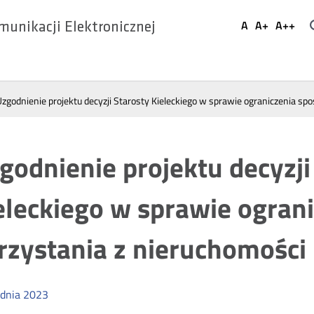
Ustaw
A
A+
A++
munikacji Elektronicznej
Domyślna
Większa
Najwi
Social
czcionka
czcionka
czcio
Media
Uzgodnienie projektu decyzji Starosty Kieleckiego w sprawie ograniczenia sp
godnienie projektu decyzji
eleckiego w sprawie ogran
rzystania z nieruchomości
dnia
2023