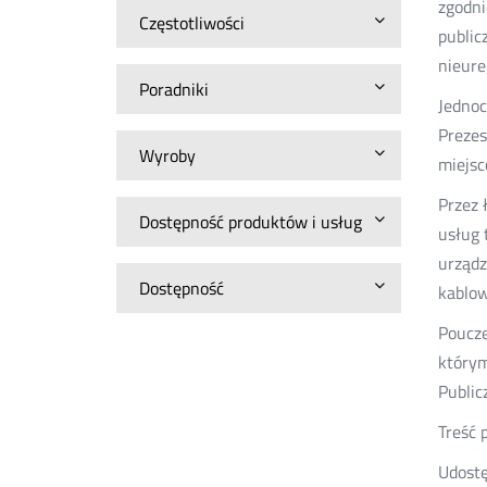
zgodni
Częstotliwości
public
nieur
Poradniki
Jednoc
Prezes
Wyroby
miejsc
Przez 
Dostępność produktów i usług
usług 
urządz
Dostępność
kablow
Poucze
którym
Public
Treść 
Udostę