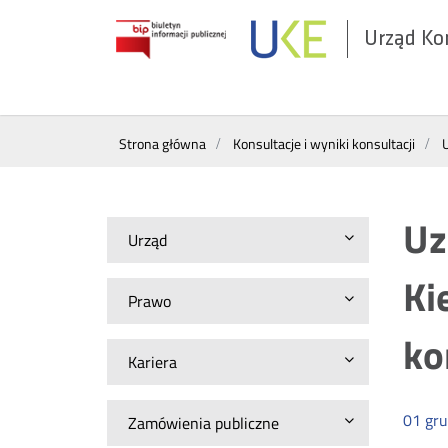
Urząd Ko
Otwórz
w
nowym
Wyszukiwarka
oknie
Strona główna
Konsultacje i wyniki konsultacji
Uz
Urząd
Ki
Prawo
ko
Kariera
01
gru
Zamówienia publiczne