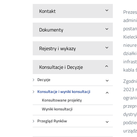
Kontakt
Prezes
admini
postan
Dokumenty
Kielec
nieure
Rejestry i wykazy
działk
infras
Konsultacje i Decyzje
kabla
Decyzje
Zgodni
Rozwiń
2023 r
Konsultacje i wyniki konsultacji
ograni
Rozwiń
Konsultowane projekty
przepr
Wyniki konsultacji
dystry
Przegląd Rynków
podzie
Rozwiń
urządz