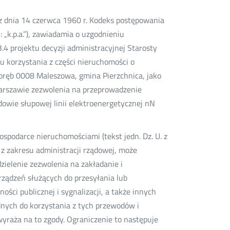
e-
oknie
oknie
oknie
Twitter
Facebook
Linkedin
mail
 z dnia 14 czerwca 1960 r. Kodeks postępowania
j: „k.p.a.”), zawiadamia o uzgodnieniu
4 projektu decyzji administracyjnej Starosty
u korzystania z części nieruchomości o
ręb 0008 Maleszowa, gmina Pierzchnica, jako
 Warszawie zezwolenia na przeprowadzenie
udowie słupowej linii elektroenergetycznej nN
gospodarce nieruchomościami (tekst jedn. Dz. U. z
ie z zakresu administracji rządowej, może
zielenie zezwolenia na zakładanie i
ządzeń służących do przesyłania lub
ości publicznej i sygnalizacji, a także innych
nych do korzystania z tych przewodów i
wyraża na to zgody. Ograniczenie to następuje