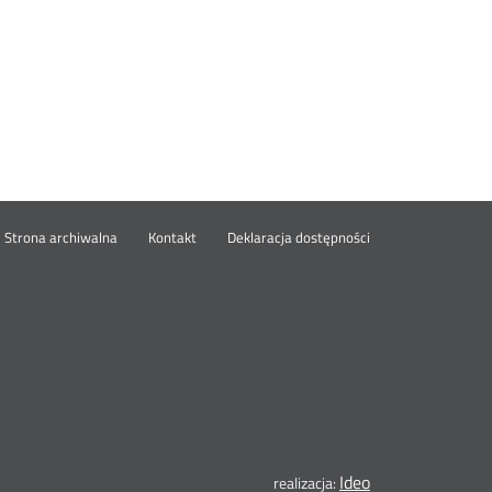
wórz
Strona archiwalna
Kontakt
Deklaracja dostępności
wym
ie
Ideo
Otwórz
realizacja: