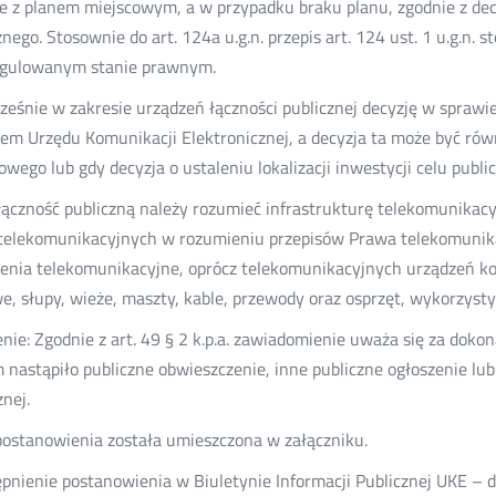
e z planem miejscowym, a w przypadku braku planu, zgodnie z decyz
znego. Stosownie do art. 124a u.g.n. przepis art. 124 ust. 1 u.g.n.
egulowanym stanie prawnym.
ześnie w zakresie urządzeń łączności publicznej decyzję w sprawi
em Urzędu Komunikacji Elektronicznej, a decyzja ta może być ró
owego lub gdy decyzja o ustaleniu lokalizacji inwestycji celu publ
łączność publiczną należy rozumieć infrastrukturę telekomunikac
telekomunikacyjnych w rozumieniu przepisów Prawa telekomunika
enia telekomunikacyjne, oprócz telekomunikacyjnych urządzeń koń
e, słupy, wieże, maszty, kable, przewody oraz osprzęt, wykorzys
nie: Zgodnie z art. 49 § 2 k.p.a. zawiadomienie uważa się za doko
 nastąpiło publiczne obwieszczenie, inne publiczne ogłoszenie lub
znej.
postanowienia została umieszczona w załączniku.
pnienie postanowienia w Biuletynie Informacji Publicznej UKE – d