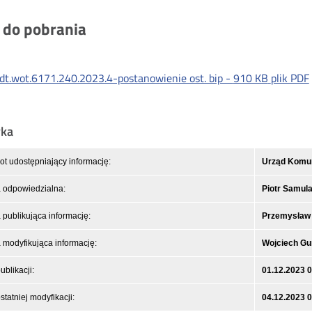
i do pobrania
dt.wot.6171.240.2023.4-postanowienie ost. bip -
910 KB
plik PDF
yka
t udostępniający informację:
Urząd Komuni
 odpowiedzialna:
Piotr Samul
publikująca informację:
Przemysław
modyfikująca informację:
Wojciech Gu
ublikacji:
01.12.2023 
statniej modyfikacji:
04.12.2023 