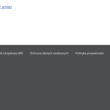
r zmian
Otwórz
Ot
opka
nik Urzędowy UKE
Ochrona danych osobowych
Polityka prywatności
w
w
nowym
no
oknie
okn
nu