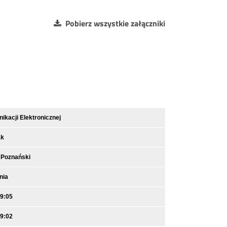
Pobierz wszystkie załączniki
kacji Elektronicznej
ak
 Poznański
nia
09:05
09:02