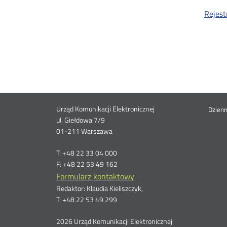
Rejest
Dane
Urząd Komunikacji Elektronicznej
St
Dzien
ul. Giełdowa 7/9
01-211 Warszawa
kontaktowe
me
T: +48 22 33 04 000
F: +48 22 53 49 162
Formularz kontaktowy
Redaktor: Klaudia Kieliszczyk,
T: +48 22 53 49 299
2026 Urząd Komunikacji Elektronicznej