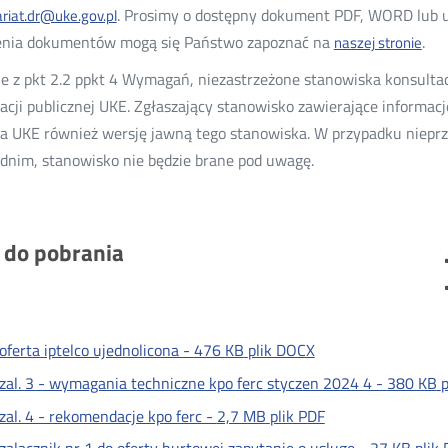
. Prosimy o dostępny dokument PDF, WORD lub u
ariat.dr@uke.gov.pl
enia dokumentów mogą się Państwo zapoznać na
.
naszej stronie
e z pkt 2.2 ppkt 4 Wymagań, niezastrzeżone stanowiska konsulta
acji publicznej UKE. Zgłaszający stanowisko zawierające informac
a UKE również wersję jawną tego stanowiska. W przypadku nieprz
dnim, stanowisko nie będzie brane pod uwagę.
i do pobrania
oferta iptelco ujednolicona -
476 KB
plik DOCX
zal. 3 - wymagania techniczne kpo ferc styczen 2024 4 -
380 KB
p
zal. 4 - rekomendacje kpo ferc -
2,7 MB
plik PDF