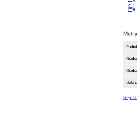
Metr
Podmio
Osoba
Osoba 
Data p
Rejest