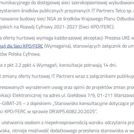
munikacyjnego do dostępowej sieci szerokopasmowej wybudowane
ystaniem środków publicznych przyznanych IT Partners Telco sp. z
nsowanie budowy sieci NGA ze środków Krajowego Planu Odbudow
jskich na Rozwój Cyfrowy 2021-2027 (Sieci KPO/FERC).
 oferty hurtowej wymaga każdorazowej akceptacji Prezesa UKE 
(Wymagania), stanowiących załącznik do u
ń dla Sieci KPO/FERC
tów Polska Cyfrowa.
e z pkt 2.2 ppkt 4 Wymagań, konsultacje potrwają 14 dni.
t zmiany oferty hurtowej IT Partners wraz z załącznikami publikuj
resowanych wyrażeniem uwag oraz opinii do projektów zmian pros
kacji Elektronicznej na adres ul. Giełdowa 7/9, 01-211 Warszaw
GIBAT-25 – z dopiskiem: „Stanowisko konsultacyjne dotyczące pr
eci KPO/FERC w sprawie DR.WPS.6082.20.2025”.
 ułatwienia osobom z niepełnosprawnością wzroku odczytania pr
iska, istnieje możliwość dodatkowego przesłania stanowiska w wer