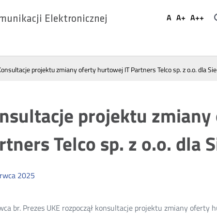
Ustaw
A
A+
A++
munikacji Elektronicznej
Domyślna
Większa
Najwi
Social
czcionka
czcionka
czcio
Media
onsultacje projektu zmiany oferty hurtowej IT Partners Telco sp. z o.o. dla S
nsultacje projektu zmiany 
rtners Telco sp. z o.o. dla
erwca
2025
wca br. Prezes UKE rozpoczął konsultacje projektu zmiany oferty