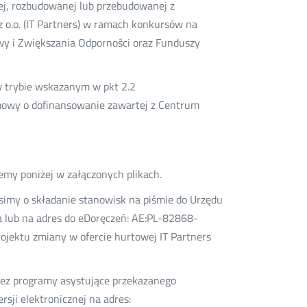
j, rozbudowanej lub przebudowanej z
 o.o. (IT Partners) w ramach konkursów na
y i Zwiększania Odporności oraz Funduszy
w trybie wskazanym w pkt 2.2
mowy o dofinansowanie zawartej z Centrum
emy poniżej w załączonych plikach.
imy o składanie stanowisk na piśmie do Urzędu
a lub na adres do eDoręczeń: AE:PL-82868-
ojektu zmiany w ofercie hurtowej IT Partners
zez programy asystujące przekazanego
sji elektronicznej na adres: