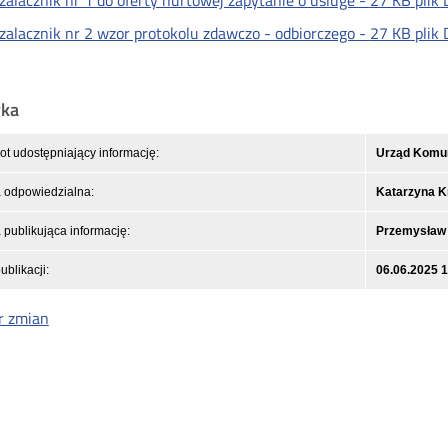
zalacznik nr 1 do oferty hurtowej zapytanie o usluge -
27 KB
plik
zalacznik nr 2 wzor protokolu zdawczo - odbiorczego -
27 KB
plik
yka
t udostępniający informację:
Urząd Komuni
 odpowiedzialna:
Katarzyna 
publikująca informację:
Przemysław
ublikacji:
06.06.2025 
r zmian