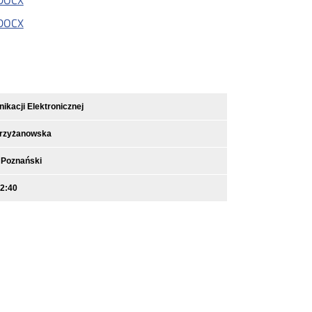
 DOCX
 DOCX
kacji Elektronicznej
Krzyżanowska
 Poznański
12:40