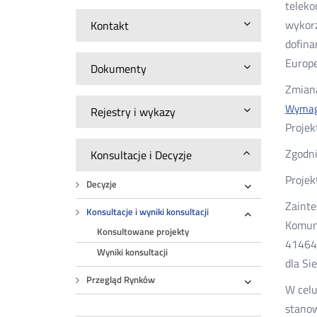
teleko
wykorz
Kontakt
dofina
Europe
Dokumenty
Zmiana
Wymaga
Rejestry i wykazy
Projek
Zgodni
Konsultacje i Decyzje
Projek
Decyzje
Rozwiń
Zainte
Konsultacje i wyniki konsultacji
Komuni
Rozwiń
Konsultowane projekty
41464-
Wyniki konsultacji
dla Si
Przegląd Rynków
W celu
Rozwiń
stanow