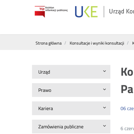
Urząd Ko
Otwórz
w
nowym
Wyszukiwarka
oknie
Strona główna
Konsultacje i wyniki konsultacji
K
Ko
Urząd
Pa
Prawo
Kariera
06
cz
Zamówienia publiczne
6 czer