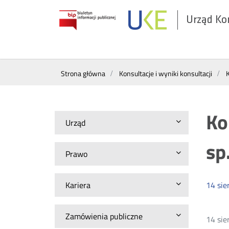
Urząd Ko
Otwórz
w
nowym
Wyszukiwarka
oknie
Strona główna
Konsultacje i wyniki konsultacji
K
Ko
Urząd
sp
Prawo
Kariera
14
sie
Zamówienia publiczne
14 sie