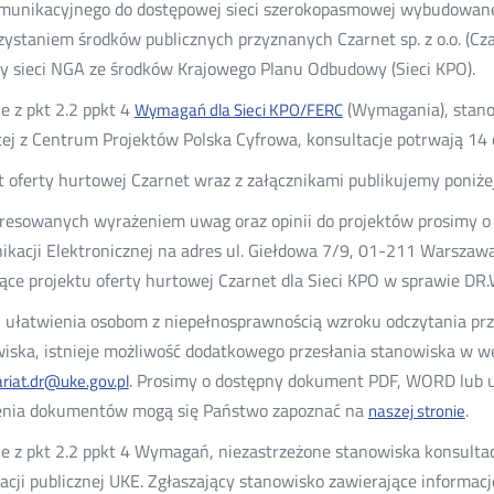
munikacyjnego do dostępowej sieci szerokopasmowej wybudowane
ystaniem środków publicznych przyznanych Czarnet sp. z o.o. (C
 sieci NGA ze środków Krajowego Planu Odbudowy (Sieci KPO).
e z pkt 2.2 ppkt 4
(Wymagania), stano
Wymagań dla Sieci KPO/FERC
ej z Centrum Projektów Polska Cyfrowa, konsultacje potrwają 14 
t oferty hurtowej Czarnet wraz z załącznikami publikujemy poniże
resowanych wyrażeniem uwag oraz opinii do projektów prosimy o 
kacji Elektronicznej na adres ul. Giełdowa 7/9, 01-211 Warszawa
ące projektu oferty hurtowej Czarnet dla Sieci KPO w sprawie DR
 ułatwienia osobom z niepełnosprawnością wzroku odczytania pr
iska, istnieje możliwość dodatkowego przesłania stanowiska w wer
. Prosimy o dostępny dokument PDF, WORD lub u
ariat.dr@uke.gov.pl
enia dokumentów mogą się Państwo zapoznać na
.
naszej stronie
e z pkt 2.2 ppkt 4 Wymagań, niezastrzeżone stanowiska konsulta
acji publicznej UKE. Zgłaszający stanowisko zawierające informac