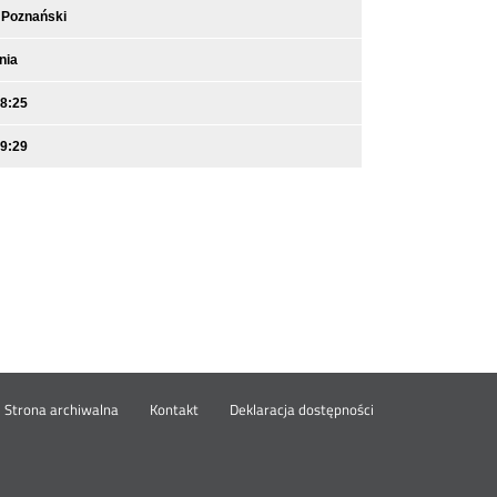
 Poznański
nia
08:25
09:29
wórz
Strona archiwalna
Kontakt
Deklaracja dostępności
wym
ie