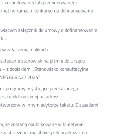
j, rozbudowanej lub przebudowanej z
zarnet) w ramach konkursu na dofinansowanie
wiących załącznik do umowy o dofinansowanie
dni.
j w załączonych plikach.
składanie stanowisk na piśmie do Urzędu
 – z dopiskiem: „Stanowisko konsultacyjne
.WPS.6082.27.2024”.
zez programy asystujące przekazanego
sji elektronicznej na adres:
tworzony w innym edytorze tekstu. Z zasadami
cyjne zostaną opublikowane w biuletynie
je zastrzeżone, ma obowiązek przekazać do