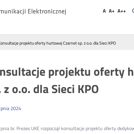
Ustaw
A
A+
A++
munikacji Elektronicznej
Domyślna
Większa
Najwi
Social
czcionka
czcionka
czcio
Media
onsultacje projektu oferty hurtowej Czarnet sp. z o.o. dla Sieci KPO
nsultacje projektu oferty 
. z o.o. dla Sieci KPO
rpnia
2024
rpnia br. Prezes UKE rozpoczął konsultacje projektu oferty dedyk