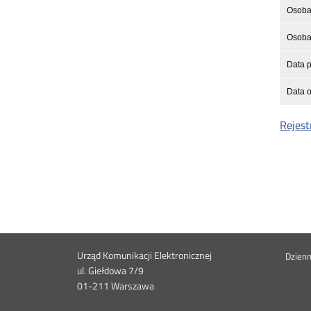
Osoba 
Osoba 
Data p
Data o
Rejest
Dane
Urząd Komunikacji Elektronicznej
St
Dzien
ul. Giełdowa 7/9
01-211 Warszawa
kontaktowe
me