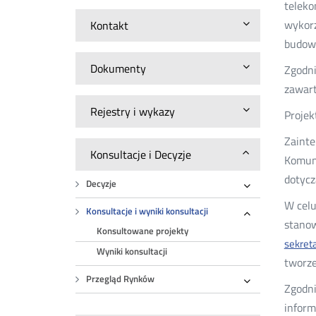
teleko
wykorz
Kontakt
budowy
Dokumenty
Zgodni
zawart
Rejestry i wykazy
Projek
Zainte
Konsultacje i Decyzje
Komuni
dotycz
Decyzje
Rozwiń
W celu
Konsultacje i wyniki konsultacji
stanow
Rozwiń
Konsultowane projekty
sekret
Wyniki konsultacji
tworz
Przegląd Rynków
Zgodni
Rozwiń
inform