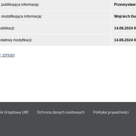
publikująca informację:
Przemysław
modyfikująca informację:
Wojciech Gu
ublikacji:
14.08.2024 
statniej modyfikacji:
14.08.2024 
r zmian
Otwórz
Ot
opka
nik Urzędowy UKE
Ochrona danych osobowych
Polityka prywatności
w
w
nowym
no
oknie
okn
nu