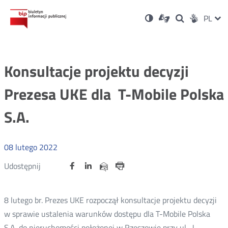
Ustawienia
Otwórz
Otwórz
Wersja
ZMI
PL
Dla
Wyszukiwark
Otwórz
zukaj
Social
w
w
niesłyszących
kontrastowa
w
JĘZ
PRZ
nowym
nowym
nowym
Media
oknie
oknie
oknie
JĘZ
Konsultacje projektu decyzji
Prezesa UKE dla T-Mobile Polska
S.A.
08
lutego
2022
Udostępnij
Udostępnij
Udostępnij
Otwórz
Otwórz
Otwórz
Udostępnij
Udostępnij
na
na
na
w
w
w
przez
portalu
portalu
portalu
Drukuj
nowym
nowym
nowym
e-
oknie
oknie
oknie
Twitter
Facebook
Linkedin
mail
8 lutego br. Prezes UKE rozpoczął konsultacje projektu decyzji
w sprawie ustalenia warunków dostępu dla T-Mobile Polska
S.A. do nieruchomości położonej w Rzeszowie przy ul. J.