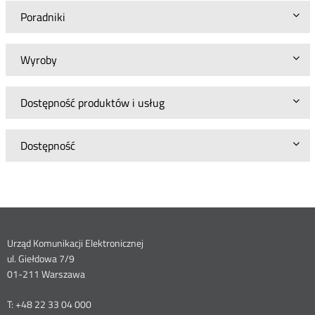
Poradniki
Wyroby
Dostępność produktów i usług
Dostępność
Dane
Urząd Komunikacji Elektronicznej
ul. Giełdowa 7/9
kontaktowe
01-211 Warszawa
T: +48 22 33 04 000