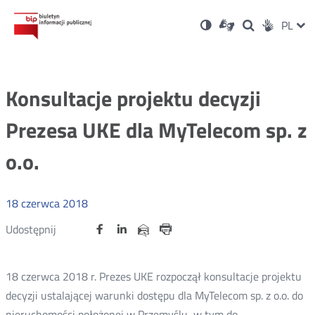
Ustawienia
Otwórz
Otwórz
Wersja
ZMI
PL
Dla
Wyszukiwark
Otwórz
zukaj
Social
w
w
niesłyszących
kontrastowa
w
JĘZ
PRZ
nowym
nowym
nowym
Media
oknie
oknie
oknie
JĘZ
Konsultacje projektu decyzji
Prezesa UKE dla MyTelecom sp. z
o.o.
18
czerwca
2018
Udostępnij
Udostępnij
Udostępnij
Otwórz
Otwórz
Otwórz
Udostępnij
Udostępnij
na
na
na
w
w
w
przez
portalu
portalu
portalu
Drukuj
nowym
nowym
nowym
e-
oknie
oknie
oknie
Twitter
Facebook
Linkedin
mail
18 czerwca 2018 r. Prezes UKE rozpoczął konsultacje projektu
decyzji ustalającej warunki dostępu dla MyTelecom sp. z o.o. do
nieruchomości położonej w Przemyślu, w tym do