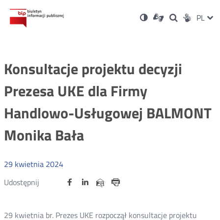
Ustawienia
Otwórz
Otwórz
Wersja
ZMI
PL
Dla
Wyszukiwark
Otwórz
zukaj
Social
w
w
niesłyszących
kontrastowa
w
JĘZ
PRZ
nowym
nowym
nowym
Media
oknie
oknie
oknie
JĘZ
Konsultacje projektu decyzji
Prezesa UKE dla Firmy
Handlowo-Usługowej BALMONT
Monika Bała
29
kwietnia
2024
Udostępnij
Udostępnij
Udostępnij
Otwórz
Otwórz
Otwórz
Udostępnij
Udostępnij
na
na
na
w
w
w
przez
portalu
portalu
portalu
Drukuj
nowym
nowym
nowym
e-
oknie
oknie
oknie
Twitter
Facebook
Linkedin
mail
29 kwietnia br. Prezes UKE rozpoczął konsultacje projektu