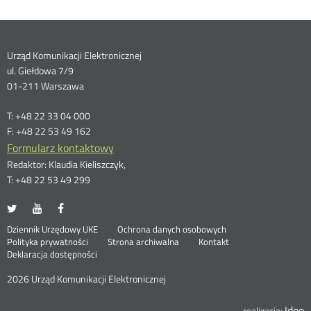
Dane
Urząd Komunikacji Elektronicznej
ul. Giełdowa 7/9
kontaktowe
01-211 Warszawa
T: +48 22 33 04 000
F: +48 22 53 49 162
Formularz kontaktowy
Redaktor: Klaudia Kieliszczyk,
T: +48 22 53 49 299
UKE
UKE
UKE
Otwórz
Otwórz
Otwórz
na
na
na
w
w
w
Otwórz
Stopka
Dziennik Urzędowy UKE
Ochrona danych osobowych
portalu
portalu
portalu
nowym
nowym
nowym
Otwórz
w
Polityka prywatności
Strona archiwalna
Kontakt
Twitter
Youtube
Facebook
oknie
oknie
oknie
w
nowym
Deklaracja dostępności
menu
nowym
oknie
oknie
2026 Urząd Komunikacji Elektronicznej
Ideo
O