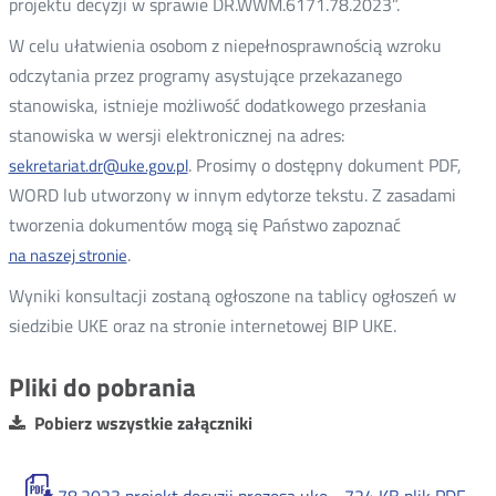
projektu decyzji w sprawie DR.WWM.6171.78.2023”.
W celu ułatwienia osobom z niepełnosprawnością wzroku
odczytania przez programy asystujące przekazanego
stanowiska, istnieje możliwość dodatkowego przesłania
stanowiska w wersji elektronicznej na adres:
. Prosimy o dostępny dokument PDF,
sekretariat.dr@uke.gov.pl
WORD lub utworzony w innym edytorze tekstu. Z zasadami
tworzenia dokumentów mogą się Państwo zapoznać
.
na naszej stronie
Otwórz
w
Wyniki konsultacji zostaną ogłoszone na tablicy ogłoszeń w
nowym
siedzibie UKE oraz na stronie internetowej BIP UKE.
oknie
Pliki do pobrania
Pobierz wszystkie załączniki
78.2023 projekt decyzji prezesa uke -
724 KB
plik PDF