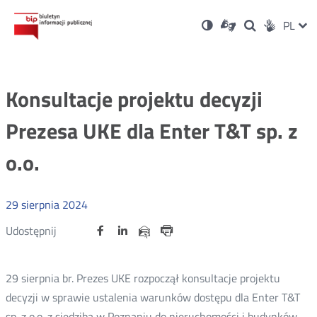
Ustawienia
Otwórz
Otwórz
Wersja
ZMI
PL
Dla
Wyszukiwark
Otwórz
zukaj
Social
w
w
niesłyszących
kontrastowa
w
JĘZ
PRZ
nowym
nowym
nowym
Media
oknie
oknie
oknie
JĘZ
Konsultacje projektu decyzji
Prezesa UKE dla Enter T&T sp. z
o.o.
29
sierpnia
2024
Udostępnij
Udostępnij
Udostępnij
Otwórz
Otwórz
Otwórz
Udostępnij
Udostępnij
na
na
na
w
w
w
przez
portalu
portalu
portalu
Drukuj
nowym
nowym
nowym
e-
oknie
oknie
oknie
Twitter
Facebook
Linkedin
mail
29 sierpnia br. Prezes UKE rozpoczął konsultacje projektu
decyzji w sprawie ustalenia warunków dostępu dla Enter T&T
sp. z o.o. z siedzibą w Poznaniu do nieruchomości i budynków