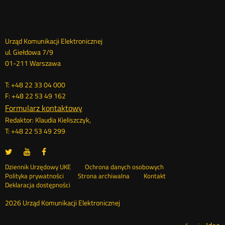
Dane
Urząd Komunikacji Elektronicznej
ul. Giełdowa 7/9
kontaktowe
01-211 Warszawa
T: +48 22 33 04 000
F: +48 22 53 49 162
Formularz kontaktowy
Redaktor: Klaudia Kieliszczyk,
T: +48 22 53 49 299
UKE
UKE
UKE
Otwórz
Otwórz
Otwórz
na
na
na
w
w
w
Otwórz
Stopka
Dziennik Urzędowy UKE
Ochrona danych osobowych
portalu
portalu
portalu
nowym
nowym
nowym
Otwórz
w
Polityka prywatności
Strona archiwalna
Kontakt
Twitter
Youtube
Facebook
oknie
oknie
oknie
w
nowym
Deklaracja dostępności
menu
nowym
oknie
oknie
2026 Urząd Komunikacji Elektronicznej