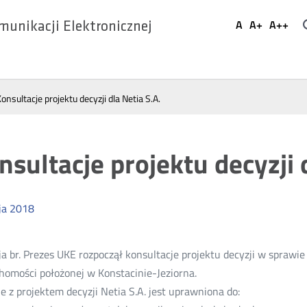
Ustaw
A
A+
A++
munikacji Elektronicznej
Domyślna
Większa
Najwi
Social
czcionka
czcionka
czcio
Media
onsultacje projektu decyzji dla Netia S.A.
nsultacje projektu decyzji 
ja
2018
a br. Prezes UKE rozpoczął konsultacje projektu decyzji w sprawie
homości położonej w Konstacinie-Jeziorna.
e z projektem decyzji Netia S.A. jest uprawniona do: