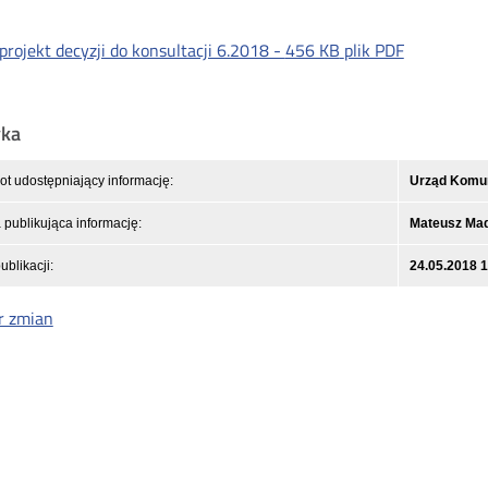
projekt decyzji do konsultacji 6.2018 -
456 KB
plik PDF
yka
t udostępniający informację:
Urząd Komuni
publikująca informację:
Mateusz Mad
ublikacji:
24.05.2018 
r zmian