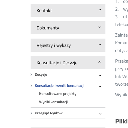
1. dop
2. wyb
Kontakt
3. utr
teleko
Dokumenty
Zainte
Komuni
Rejestry i wykazy
dotycz
Przeka
Konsultacje i Decyzje
przypa
Decyzje
lub WO
Rozwiń
tworz
Konsultacje i wyniki konsultacji
Rozwiń
Konsultowane projekty
Wyniki
Wyniki konsultacji
Przegląd Rynków
Rozwiń
Plik