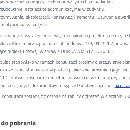
rowadzenia przyłączy telekomunikacyjnych do budynku,
udowanie instalacji telekomunikacyjnej w budynku,
zymywania, eksploatacji, konserwacji, remontu i usuwania awarii 
munikacyjnej w budynku.
resowanych wyrażeniem uwag oraz opinii do projektu prosimy o s
kacji Elektronicznej na adres ul. Giełdowa 7/9, 01-211 Warszawa
ące projektu decyzji w sprawie DHRT.WWM.6171.6.2018”.
zując stanowisko w ramach konsultacji prosimy o przesyłanie pi
dku złożenia stanowiska w postaci papierowej prosimy o jego uz
RD. Ułatwi to osobom z niepełnosprawnością wzroku odczytanie p
enia dostępnych dokumentów mogą się Państwo zapoznać
na nasze
 konsultacji zostaną ogłoszone na tablicy ogłoszeń w siedzibie UK
i do pobrania