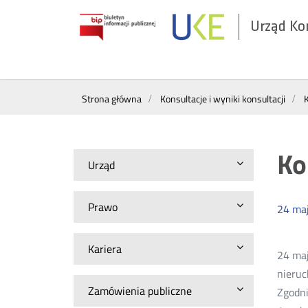
Urząd Ko
Otwórz
w
nowym
Wyszukiwarka
oknie
Strona główna
Konsultacje i wyniki konsultacji
K
Ko
Urząd
Prawo
24
ma
Kariera
24 maj
nieruc
Zamówienia publiczne
Zgodni