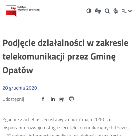
Ustawienia
Otwórz
Otwórz
Wersja
ZMI
PL
Dla
Wyszukiwark
Otwórz
zukaj
Social
w
w
niesłyszących
kontrastowa
w
JĘZ
PRZ
nowym
nowym
nowym
Media
oknie
oknie
oknie
JĘZ
Podjęcie działalności w zakresie
telekomunikacji przez Gminę
Opatów
28
grudnia
2020
Udostępnij
Udostępnij
Udostępnij
Otwórz
Otwórz
Otwórz
Udostępnij
Udostępnij
na
na
na
w
w
w
przez
portalu
portalu
portalu
Drukuj
nowym
nowym
nowym
e-
oknie
oknie
oknie
Twitter
Facebook
Linkedin
mail
Zgodnie z art. 3 ust. 6 ustawy z dnia 7 maja 2010 r. o
wspieraniu rozwoju usług i sieci telekomunikacyjnych Prezes
UKE ogłasza informację o podjęciu działalności w zakresie