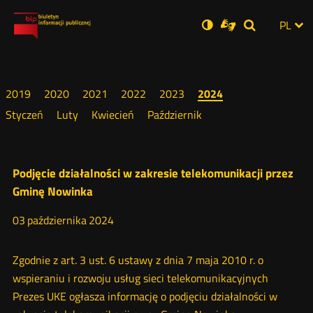
Ustawienia
Otwórz
Otwórz
Wersja
ZMI
PL
Dla
Wyszukiwar
Otwórz
zukaj
Social
w
w
niesłyszących
zwykła
w
JĘZ
PRZ
nowym
nowym
nowym
Media
oknie
oknie
oknie
JĘZ
2019
2020
2021
2022
2023
2024
Styczeń
Luty
Kwiecień
Październik
Informacja
Podjęcie działalności w zakresie telekomunikacji przez
Gminę Nowinka
o
03
października
2024
podjęciu
Zgodnie z art. 3 ust. 6 ustawy z dnia 7 maja 2010 r. o
działalności
wspieraniu i rozwoju usług sieci telekomunikacyjnych
Prezes UKE ogłasza informację o podjęciu działalności w
w