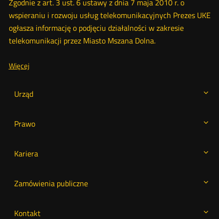
Zgodnie z art. 3 ust. 6 ustawy z dnia 7 maja 2010 r. o
wspieraniu i rozwoju usług telekomunikacyjnych Prezes UKE
ogłasza informację o podjęciu działalności w zakresie
telekomunikacji przez Miasto Mszana Dolna.
O:
Więcej
Podjęcie
działalności
w
Urząd
zakresie
telekomunikacji
przez
Prawo
Miasto
Mszana
Dolna
Kariera
Zamówienia publiczne
Kontakt