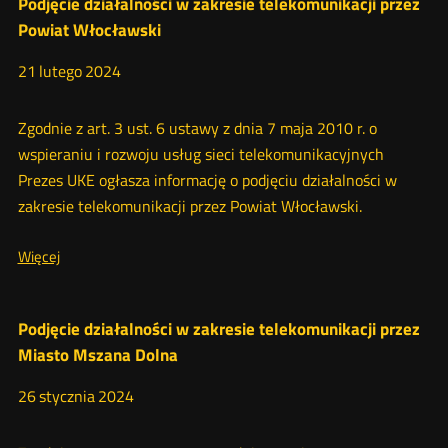
Podjęcie działalności w zakresie telekomunikacji przez
zakresie
telekomunikacji
Powiat Włocławski
przez
Gminę
21
lutego
2024
Filipów
Zgodnie z art. 3 ust. 6 ustawy z dnia 7 maja 2010 r. o
wspieraniu i rozwoju usług sieci telekomunikacyjnych
Prezes UKE ogłasza informację o podjęciu działalności w
zakresie telekomunikacji przez Powiat Włocławski.
O:
Więcej
Podjęcie
działalności
w
Podjęcie działalności w zakresie telekomunikacji przez
zakresie
telekomunikacji
Miasto Mszana Dolna
przez
Powiat
26
stycznia
2024
Włocławski