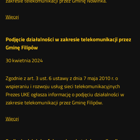
zakresie telekomunikacji przez Gminę Nowinka.
zakresie
O:
Więcej
telekomunikacji
Podjęcie
działalności
w
2024
Podjęcie działalności w zakresie telekomunikacji przez
zakresie
telekomunikacji
Gminę Filipów
przez
Gminę
30
kwietnia
2024
Nowinka
Zgodnie z art. 3 ust. 6 ustawy z dnia 7 maja 2010 r. o
wspieraniu i rozwoju usług sieci telekomunikacyjnych
Prezes UKE ogłasza informację o podjęciu działalności w
zakresie telekomunikacji przez Gminę Filipów.
O:
Więcej
Podjęcie
działalności
w