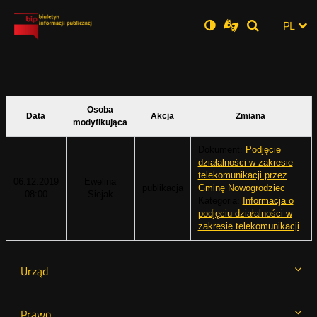
Ustawienia
Otwórz
Otwórz
Wersja
ZMI
PL
Dla
Wyszukiwar
Otwórz
zukaj
Social
w
w
niesłyszących
zwykła
w
JĘZ
PRZ
nowym
nowym
nowym
Media
oknie
oknie
oknie
JĘZ
Osoba
Data
Akcja
Zmiana
modyfikująca
Dokument:
Podjęcie
działalności w zakresie
telekomunikacji przez
06.12.2019
Ewelina
publikacja
Gminę Nowogrodziec
08:00
Siejak
Kategoria:
Informacja o
podjęciu działalności w
zakresie telekomunikacji
Urząd
Prawo