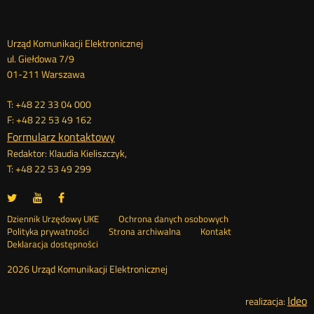
Dane
Urząd Komunikacji Elektronicznej
ul. Giełdowa 7/9
kontaktowe
01-211 Warszawa
T: +48 22 33 04 000
F: +48 22 53 49 162
Formularz kontaktowy
Redaktor: Klaudia Kieliszczyk,
T: +48 22 53 49 299
UKE
UKE
UKE
Otwórz
Otwórz
Otwórz
na
na
na
w
w
w
Otwórz
Stopka
Dziennik Urzędowy UKE
Ochrona danych osobowych
portalu
portalu
portalu
nowym
nowym
nowym
Otwórz
w
Polityka prywatności
Strona archiwalna
Kontakt
Twitter
Youtube
Facebook
oknie
oknie
oknie
w
nowym
Deklaracja dostępności
menu
nowym
oknie
oknie
2026 Urząd Komunikacji Elektronicznej
Ideo
O
realizacja: