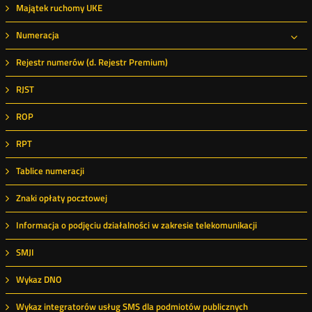
Majątek ruchomy UKE
Numeracja
Roz
Rejestr numerów (d. Rejestr Premium)
RJST
ROP
RPT
Tablice numeracji
Znaki opłaty pocztowej
Informacja o podjęciu działalności w zakresie telekomunikacji
SMJI
Wykaz DNO
Wykaz integratorów usług SMS dla podmiotów publicznych