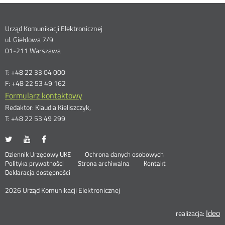
Dane
Urząd Komunikacji Elektronicznej
ul. Giełdowa 7/9
kontaktowe
01-211 Warszawa
T: +48 22 33 04 000
F: +48 22 53 49 162
Formularz kontaktowy
Redaktor: Klaudia Kieliszczyk,
T: +48 22 53 49 299
UKE
UKE
UKE
Otwórz
Otwórz
Otwórz
na
na
na
w
w
w
Otwórz
Stopka
Dziennik Urzędowy UKE
Ochrona danych osobowych
portalu
portalu
portalu
nowym
nowym
nowym
Otwórz
w
Polityka prywatności
Strona archiwalna
Kontakt
Twitter
Youtube
Facebook
oknie
oknie
oknie
w
nowym
Deklaracja dostępności
menu
nowym
oknie
oknie
2026 Urząd Komunikacji Elektronicznej
Ideo
O
realizacja: