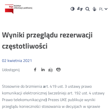
Ustawienia
Otwórz
Otwórz
Wersja
ZMI
PL
Dla
Wyszukiwark
Otwórz
zukaj
Social
w
w
niesłyszących
kontrastowa
w
JĘZ
PRZ
nowym
nowym
nowym
Media
oknie
oknie
oknie
JĘZ
Wyniki przeglądu rezerwacji
częstotliwości
02
kwietnia
2021
Udostępnij
Udostępnij
Udostępnij
Otwórz
Otwórz
Otwórz
Udostępnij
Udostępnij
na
na
na
w
w
w
przez
portalu
portalu
portalu
Drukuj
nowym
nowym
nowym
e-
oknie
oknie
oknie
Twitter
Facebook
Linkedin
mail
Stosownie do brzmienia
a
rt. 419 ust. 3 ustawy prawo
komunikacji elektronicznej (wcześniej
:
art. 192 ust. 4 ustawy
Prawo telekomunikacyjne
)
Prezes UKE publikuje wyniki
przeglądu konieczności stosowania w decyzjach w sprawie