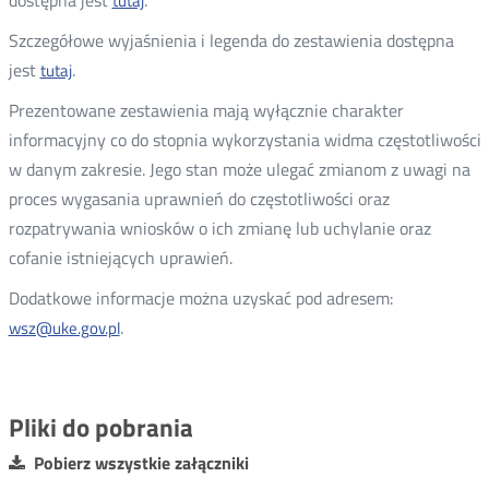
dostępna jest
.
tutaj
Otwórz
w
Szczegółowe wyjaśnienia i legenda do zestawienia dostępna
nowym
jest
.
tutaj
Otwórz
oknie
w
Prezentowane zestawienia mają wyłącznie charakter
nowym
informacyjny co do stopnia wykorzystania widma częstotliwości
oknie
w danym zakresie. Jego stan może ulegać zmianom z uwagi na
proces wygasania uprawnień do częstotliwości oraz
rozpatrywania wniosków o ich zmianę lub uchylanie oraz
cofanie istniejących uprawień.
Dodatkowe informacje można uzyskać pod adresem:
.
wsz@uke.gov.pl
Pliki do pobrania
Pobierz wszystkie załączniki