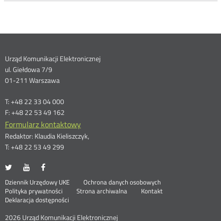
Dane
Urząd Komunikacji Elektronicznej
ul. Giełdowa 7/9
kontaktowe
01-211 Warszawa
T: +48 22 33 04 000
F: +48 22 53 49 162
Formularz kontaktowy
Redaktor: Klaudia Kieliszczyk,
T: +48 22 53 49 299
UKE
UKE
UKE
Otwórz
Otwórz
Otwórz
na
na
na
w
w
w
Otwórz
Stopka
Dziennik Urzędowy UKE
Ochrona danych osobowych
portalu
portalu
portalu
nowym
nowym
nowym
Otwórz
w
Polityka prywatności
Strona archiwalna
Kontakt
Twitter
Youtube
Facebook
oknie
oknie
oknie
w
nowym
Deklaracja dostępności
menu
nowym
oknie
oknie
2026 Urząd Komunikacji Elektronicznej