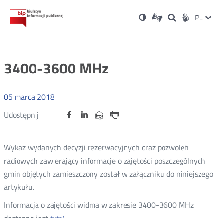
Ustawienia
Otwórz
Otwórz
Wersja
ZMI
PL
Dla
Wyszukiwark
Otwórz
zukaj
Social
w
w
niesłyszących
kontrastowa
w
JĘZ
PRZ
nowym
nowym
nowym
Media
oknie
oknie
oknie
JĘZ
3400-3600 MHz
05
marca
2018
Udostępnij
Udostępnij
Udostępnij
Otwórz
Otwórz
Otwórz
Udostępnij
Udostępnij
na
na
na
w
w
w
przez
portalu
portalu
portalu
Drukuj
nowym
nowym
nowym
e-
oknie
oknie
oknie
Twitter
Facebook
Linkedin
mail
Wykaz wydanych decyzji rezerwacyjnych oraz pozwoleń
radiowych zawierający informacje o zajętości poszczególnych
gmin objętych zamieszczony został w załączniku do niniejszego
artykułu.
Informacja o zajętości widma w zakresie 3400-3600 MHz