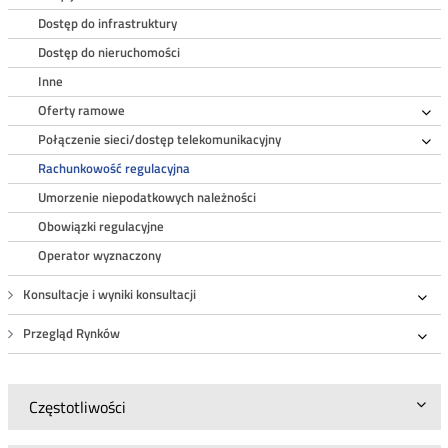
Dostęp do infrastruktury
Dostęp do nieruchomości
Inne
Oferty ramowe
Ro
Połączenie sieci/dostęp telekomunikacyjny
Ro
Rachunkowość regulacyjna
Umorzenie niepodatkowych należności
Obowiązki regulacyjne
Operator wyznaczony
Konsultacje i wyniki konsultacji
Roz
Przegląd Rynków
Roz
Częstotliwości