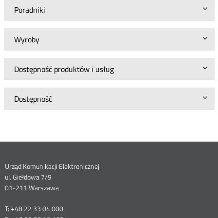
Poradniki
Wyroby
Dostępność produktów i usług
Dostępność
Dane
Urząd Komunikacji Elektronicznej
ul. Giełdowa 7/9
kontaktowe
01-211 Warszawa
T: +48 22 33 04 000