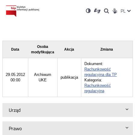
Ustawienia
Otwórz
Otwórz
Wersja
ZMI
PL
Dla
Wyszukiwark
Otwórz
zukaj
Social
w
w
niesłyszących
kontrastowa
w
JĘZ
PRZ
nowym
nowym
nowym
Media
oknie
oknie
oknie
JĘZ
Osoba
Data
Akcja
Zmiana
modyfikująca
Dokument:
Rachunkowość
29.05.2012
Archiwum
regulacyjna dla TP
publikacja
00:00
UKE
Kategoria:
Rachunkowość
regulacyjna
Urząd
Prawo