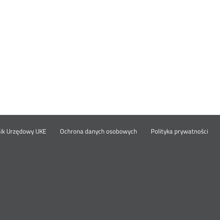
Otwórz
Ot
opka
nik Urzędowy UKE
Ochrona danych osobowych
Polityka prywatności
w
w
nowym
no
oknie
okn
nu