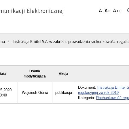
Ustaw
A
A+
A++
munikacji Elektronicznej
Domyślna
Większa
Najwi
Social
czcionka
czcionka
czcio
Media
jna
Instrukcja Emitel S.A. w zakresie prowadzenia rachunkowości regulac
Osoba
Data
Akcja
modyfikująca
Dokument:
Instrukcja Emitel 
05.2020
Wojciech Gunia
publikacja
regulacyjnej za rok 2019
0:40
Kategoria:
Rachunkowość regu