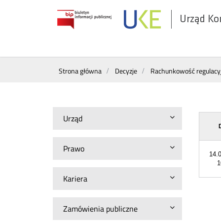
Urząd Ko
Otwórz
w
nowym
Wyszukiwarka
oknie
Strona główna
Decyzje
Rachunkowość regulacy
Urząd
Prawo
14.
1
Kariera
Zamówienia publiczne