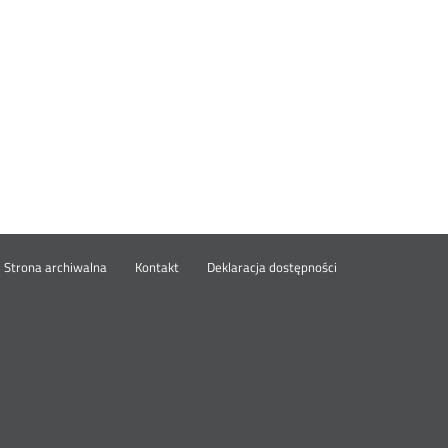
wórz
Strona archiwalna
Kontakt
Deklaracja dostępności
wym
ie