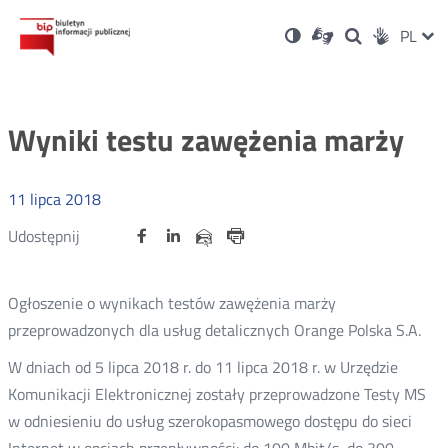
Ustawienia
Otwórz
Otwórz
Wersja
ZMI
PL
Dla
Wyszukiwark
Otwórz
zukaj
Social
w
w
niesłyszących
kontrastowa
w
JĘZ
PRZ
nowym
nowym
nowym
Media
oknie
oknie
oknie
JĘZ
Wyniki testu zawężenia marży
11
lipca
2018
Udostępnij
Udostępnij
Udostępnij
Otwórz
Otwórz
Otwórz
Udostępnij
Udostępnij
na
na
na
w
w
w
przez
portalu
portalu
portalu
Drukuj
nowym
nowym
nowym
e-
oknie
oknie
oknie
Twitter
Facebook
Linkedin
mail
Ogłoszenie o wynikach testów zawężenia marży
przeprowadzonych dla usług detalicznych Orange Polska S.A.
W dniach od 5 lipca 2018 r. do 11 lipca 2018 r. w Urzędzie
Komunikacji Elektronicznej zostały przeprowadzone Testy MS
w odniesieniu do usług szerokopasmowego dostępu do sieci