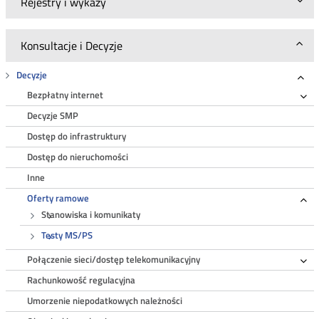
Rejestry i wykazy
Konsultacje i Decyzje
Decyzje
Roz
Bezpłatny internet
Ro
Decyzje SMP
Dostęp do infrastruktury
Dostęp do nieruchomości
Inne
Oferty ramowe
Ro
Stanowiska i komunikaty
Testy MS/PS
Połączenie sieci/dostęp telekomunikacyjny
Ro
Rachunkowość regulacyjna
Umorzenie niepodatkowych należności