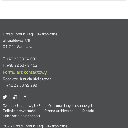
Dane
Urząd Komunikacji Elektronicznej
ul. Giełdowa 7/9
kontaktowe
01-211 Warszawa
T: +48 22 33 04 000
F: +48 22 53 49 162
Formularz kontaktowy
Redaktor: Klaudia Kieliszczyk,
T: +48 22 53 49 299
UKE
UKE
UKE
Otwórz
Otwórz
Otwórz
na
na
na
w
w
w
Otwórz
Stopka
Dziennik Urzędowy UKE
Ochrona danych osobowych
portalu
portalu
portalu
nowym
nowym
nowym
Otwórz
w
Polityka prywatności
Strona archiwalna
Kontakt
Twitter
Youtube
Facebook
oknie
oknie
oknie
w
nowym
Deklaracja dostępności
menu
nowym
oknie
oknie
2026 Urząd Komunikacji Elektronicznej