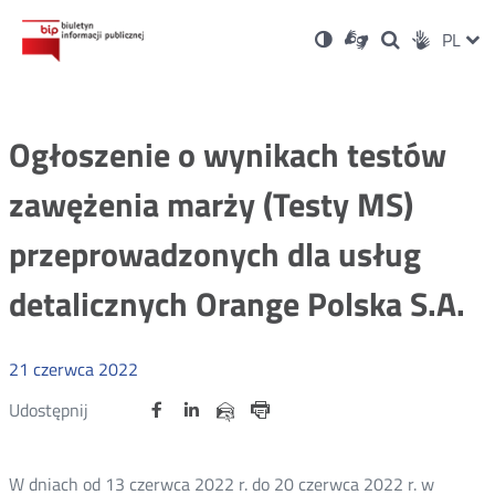
Ustawienia
Otwórz
Otwórz
Wersja
ZMI
PL
Dla
Wyszukiwark
Otwórz
zukaj
Social
w
w
niesłyszących
kontrastowa
w
JĘZ
PRZ
nowym
nowym
nowym
Media
oknie
oknie
oknie
JĘZ
Ogłoszenie o wynikach testów
zawężenia marży (Testy MS)
przeprowadzonych dla usług
detalicznych Orange Polska S.A.
21
czerwca
2022
Udostępnij
Udostępnij
Udostępnij
Otwórz
Otwórz
Otwórz
Udostępnij
Udostępnij
na
na
na
w
w
w
przez
portalu
portalu
portalu
Drukuj
nowym
nowym
nowym
e-
oknie
oknie
oknie
Twitter
Facebook
Linkedin
mail
W dniach od 13 czerwca 2022 r. do 20 czerwca 2022 r. w