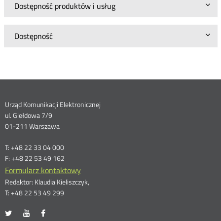
Dostępność produktów i usług
Dostępność
Dane
Urząd Komunikacji Elektronicznej
ul. Giełdowa 7/9
kontaktowe
01-211 Warszawa
T: +48 22 33 04 000
F: +48 22 53 49 162
Formularz kontaktowy
Redaktor: Klaudia Kieliszczyk,
T: +48 22 53 49 299
UKE
UKE
UKE
Otwórz
Otwórz
Otwórz