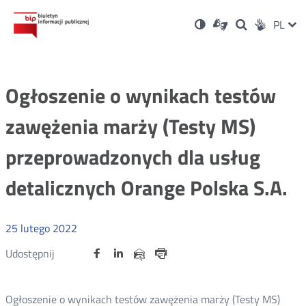
Ustawienia
Otwórz
Otwórz
Wersja
ZMI
PL
Dla
Wyszukiwark
Otwórz
zukaj
Social
w
w
niesłyszących
kontrastowa
w
JĘZ
PRZ
nowym
nowym
nowym
Media
oknie
oknie
oknie
JĘZ
Ogłoszenie o wynikach testów
zawężenia marży (Testy MS)
przeprowadzonych dla usług
detalicznych Orange Polska S.A.
25
lutego
2022
Udostępnij
Udostępnij
Udostępnij
Otwórz
Otwórz
Otwórz
Udostępnij
Udostępnij
na
na
na
w
w
w
przez
portalu
portalu
portalu
Drukuj
nowym
nowym
nowym
e-
oknie
oknie
oknie
Twitter
Facebook
Linkedin
mail
Ogłoszenie o wynikach testów zawężenia marży (Testy MS)