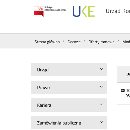
Urząd Ko
Otwórz
w
nowym
Wyszukiwarka
oknie
Strona główna
Decyzje
Oferty ramowe
Mody
Urząd
D
Prawo
08.1
08
Kariera
Zamówienia publiczne