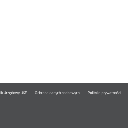
Otwórz
Ot
opka
nik Urzędowy UKE
Ochrona danych osobowych
Polityka prywatności
w
w
nowym
no
oknie
okn
nu