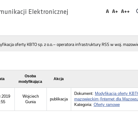
Ustaw
A
A+
A++
munikacji Elektronicznej
Domyślna
Większa
Najwi
Social
czcionka
czcionka
czcio
Media
fikacja oferty KBTO sp. z o.o.– operatora infrastruktury RSS w woj. mazow
Osoba
ata
Akcja
modyfikująca
Dokument:
Modyfikacja oferty KBTO
0.2019
Wojciech
publikacja
mazowieckim (Internet dla Mazows
:55
Gunia
Kategoria:
Oferty ramowe