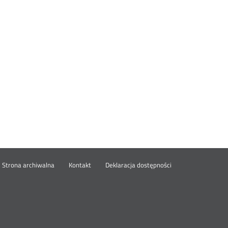
wórz
Strona archiwalna
Kontakt
Deklaracja dostępności
wym
ie