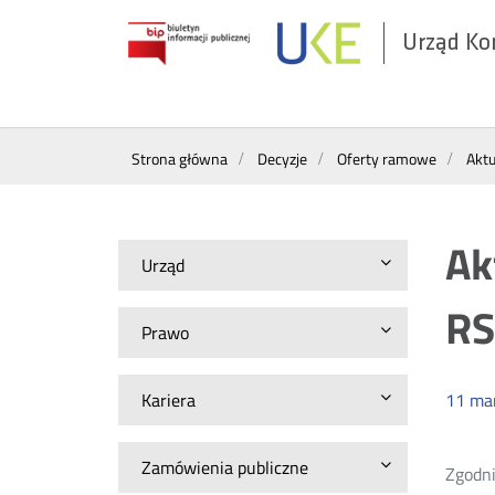
Urząd Ko
Otwórz
w
nowym
Wyszukiwarka
oknie
Strona główna
Decyzje
Oferty ramowe
Aktu
Ak
Urząd
RS
Prawo
Kariera
11
ma
Zamówienia publiczne
Zgodni