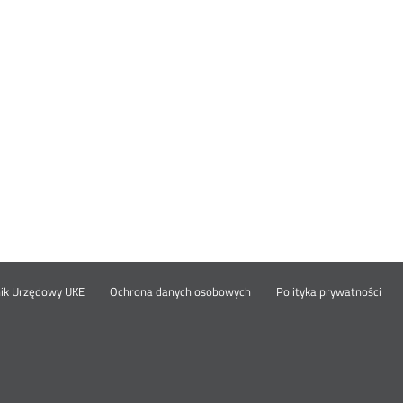
Otwórz
Ot
opka
nik Urzędowy UKE
Ochrona danych osobowych
Polityka prywatności
w
w
nowym
no
oknie
okn
nu