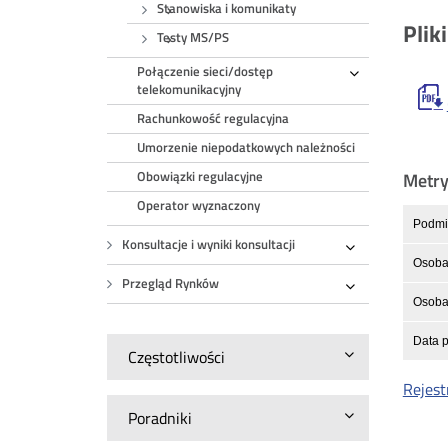
Stanowiska i komunikaty
Plik
Testy MS/PS
Połączenie sieci/dostęp
Rozwiń
telekomunikacyjny
Rachunkowość regulacyjna
Umorzenie niepodatkowych należności
Metr
Obowiązki regulacyjne
Operator wyznaczony
Podmio
Konsultacje i wyniki konsultacji
Rozwiń
Osoba
Przegląd Rynków
Rozwiń
Osoba 
Data p
Częstotliwości
Rejest
Poradniki