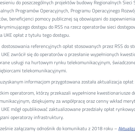
esieniu do poszczególnych projektów budowy Regionalnych Sieci
alnych Programów Operacyjnych, Programu Operacyjnego Rozwój 
tów, beneficjenci pomocy publicznej są obowiązani do zapewnienia
kryminującego dostępu do RSS na rzecz operatorów sieci dostępo
a UKE opłat z tytułu tego dostępu.
 dostosowania referencyjnych opłat stosowanych przez RSS do st
 UKE zwrócił się do operatorów o przesłanie wypełnionych kwestio
brane usługi na hurtowym rynku telekomunikacyjnym, świadczon
iębiorcami telekomunikacyjnymi.
 uzyskanym informacjom przygotowana została aktualizacja opłat
kim operatorom, którzy przekazali wypełnione kwestionariusze 
munikacyjnym, dziękujemy za współpracę oraz cenny wkład mery
 UKE mógł opublikować zaktualizowane przedziały opłat rynkowyc
zani operatorzy infrastruktury.
ześnie załączamy odnośnik do komunikatu z 2018 roku –
Aktualiz