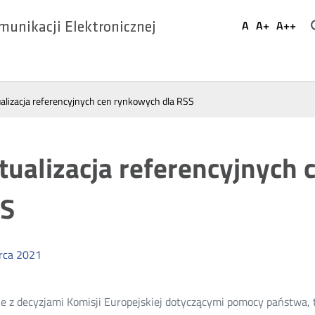
Ustaw
A
A+
A++
munikacji Elektronicznej
Domyślna
Większa
Najwi
Social
czcionka
czcionka
czcio
Media
alizacja referencyjnych cen rynkowych dla RSS
tualizacja referencyjnych
S
rca
2021
e z decyzjami Komisji Europejskiej dotyczącymi pomocy państwa,