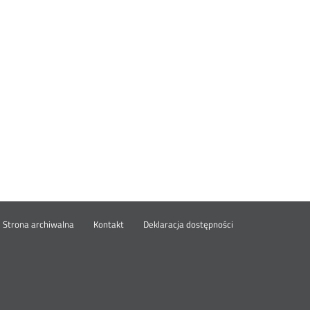
wórz
Strona archiwalna
Kontakt
Deklaracja dostępności
wym
ie