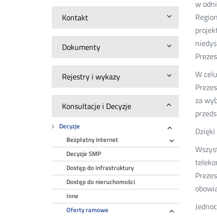
w odni
Region
Kontakt
projek
niedys
Dokumenty
Prezes
W celu
Rejestry i wykazy
Prezes
za wy
Konsultacje i Decyzje
przeds
Decyzje
Dzięki
Rozwiń
Bezpłatny internet
Rozwiń
Wszyst
Decyzje SMP
teleko
Dostęp do infrastruktury
Prezes
Dostęp do nieruchomości
obowią
Inne
Jednoc
Oferty ramowe
Rozwiń