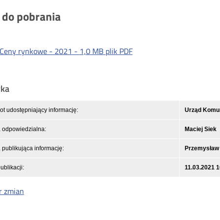
i do pobrania
Ceny rynkowe - 2021 -
1,0 MB
plik PDF
yka
t udostępniający informację:
Urząd Komuni
 odpowiedzialna:
Maciej Siek
publikująca informację:
Przemysław
ublikacji:
11.03.2021 1
r zmian