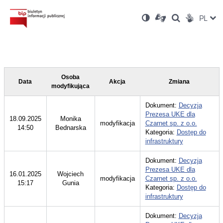
Ustawienia
Otwórz
Otwórz
Wersja
ZMI
PL
Dla
Wyszukiwark
Otwórz
zukaj
Social
w
w
niesłyszących
kontrastowa
w
JĘZ
PRZ
nowym
nowym
nowym
Media
oknie
oknie
oknie
JĘZ
Osoba
Data
Akcja
Zmiana
modyfikująca
Dokument:
Decyzja
Prezesa UKE dla
18.09.2025
Monika
modyfikacja
Czarnet sp. z o.o.
14:50
Bednarska
Kategoria:
Dostęp do
infrastruktury
Dokument:
Decyzja
Prezesa UKE dla
16.01.2025
Wojciech
modyfikacja
Czarnet sp. z o.o.
15:17
Gunia
Kategoria:
Dostęp do
infrastruktury
Dokument:
Decyzja