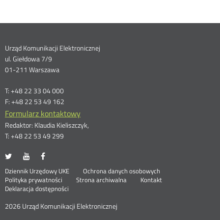
Dane
Urząd Komunikacji Elektronicznej
ul. Giełdowa 7/9
kontaktowe
01-211 Warszawa
T: +48 22 33 04 000
F: +48 22 53 49 162
Formularz kontaktowy
Redaktor: Klaudia Kieliszczyk,
T: +48 22 53 49 299
UKE
UKE
UKE
Otwórz
Otwórz
Otwórz
na
na
na
w
w
w
Otwórz
Stopka
Dziennik Urzędowy UKE
Ochrona danych osobowych
portalu
portalu
portalu
nowym
nowym
nowym
Otwórz
w
Polityka prywatności
Strona archiwalna
Kontakt
Twitter
Youtube
Facebook
oknie
oknie
oknie
w
nowym
Deklaracja dostępności
menu
nowym
oknie
oknie
2026 Urząd Komunikacji Elektronicznej