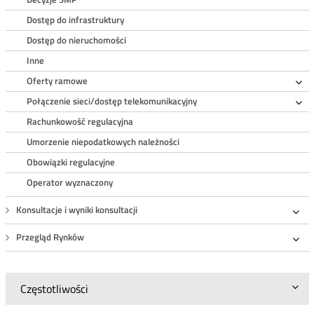
Dostęp do infrastruktury
Dostęp do nieruchomości
Inne
Oferty ramowe
Ro
Połączenie sieci/dostęp telekomunikacyjny
Ro
Rachunkowość regulacyjna
Umorzenie niepodatkowych należności
Obowiązki regulacyjne
Operator wyznaczony
Konsultacje i wyniki konsultacji
Roz
Przegląd Rynków
Roz
Częstotliwości