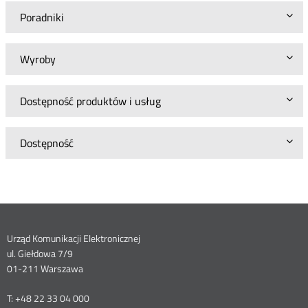
Poradniki
Wyroby
Dostępność produktów i usług
Dostępność
Dane
Urząd Komunikacji Elektronicznej
ul. Giełdowa 7/9
kontaktowe
01-211 Warszawa
T: +48 22 33 04 000