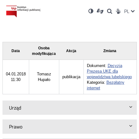
Ustawienia
Otwórz
Otwórz
Wersja
ZMI
PL
Dla
Wyszukiwark
Otwórz
zukaj
Social
w
w
niesłyszących
kontrastowa
w
JĘZ
PRZ
nowym
nowym
nowym
Media
oknie
oknie
oknie
JĘZ
Osoba
Data
Akcja
Zmiana
modyfikująca
Dokument:
Decyzja
Prezesa UKE dla
04.01.2018
Tomasz
publikacja
województwa lubelskiego
11:30
Hupało
Kategoria:
Bezpłatny
internet
Urząd
Prawo